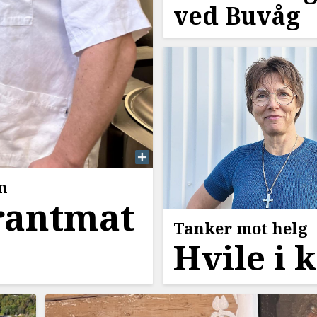
ved Buvåg
n
rantmat
Tanker mot helg
Hvile i 