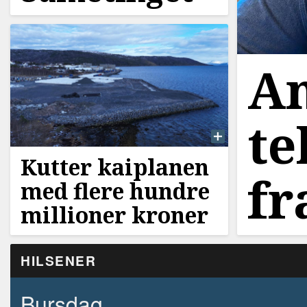
An
te
Kutter kaiplanen
fr
med flere hundre
millioner kroner
HILSENER
Bursdag