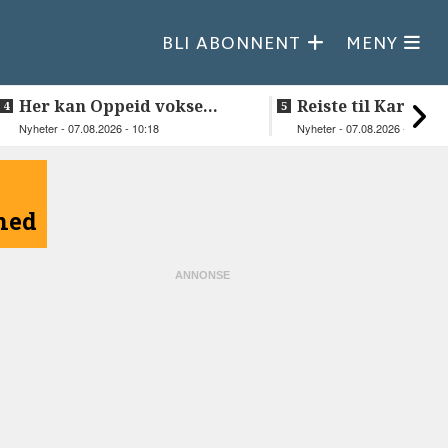
BLI ABONNENT
MENY
Her kan Oppeid vokse
Reiste til Karasjok
videre
vie Ellen og Joha
Nyheter - 07.08.2026 - 10:18
Nyheter - 07.08.2026 - 08:30
åned