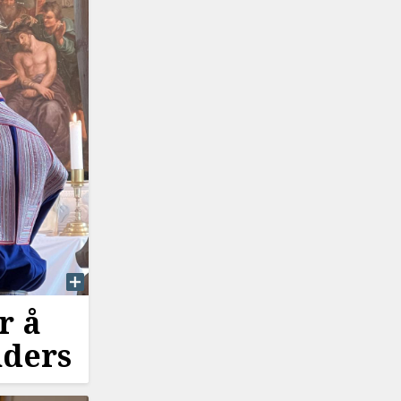
r å
nders