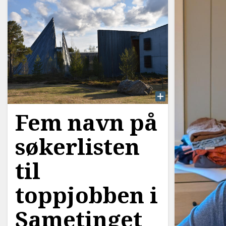
Fem navn på
søkerlisten
til
toppjobben i
Sametinget