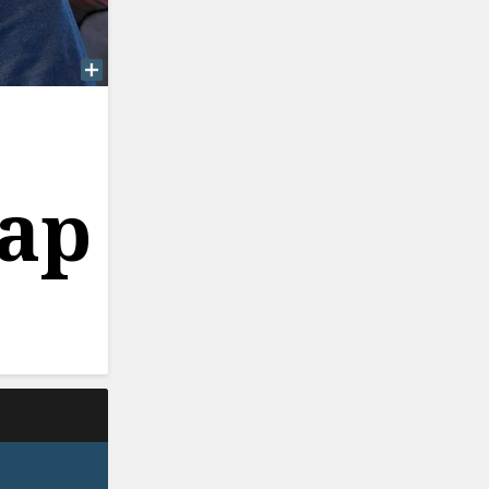
r
kap