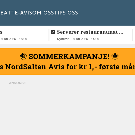
BATT
E-AVIS
OM OSS
TIPS OSS
s
Serverer restaurantmat til
beboerne
07.08.2026 - 18:00
Nyheter - 07.08.2026 - 14:00
🌞 SOMMERKAMPANJE! 🌞
s NordSalten Avis for kr 1,- første m