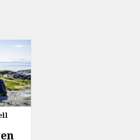
ell
gen