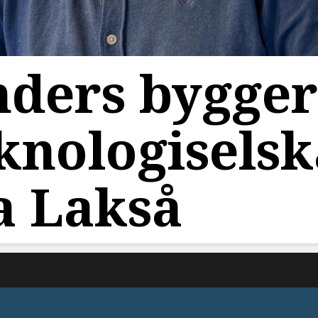
ders bygge
knologisels
a Lakså