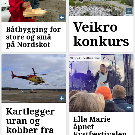
Veikro
Båtbygging for
store og små
konkurs
på Nordskot
Skutvik Kystfæstival
Kartlegger
Ella Marie
uran og
åpnet
kobber fra
Kystfæstivalen