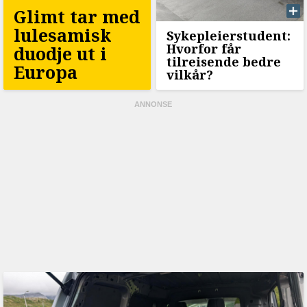
Glimt tar med
lulesamisk
Sykepleierstudent:
Hvorfor får
duodje ut i
tilreisende bedre
Europa
vilkår?