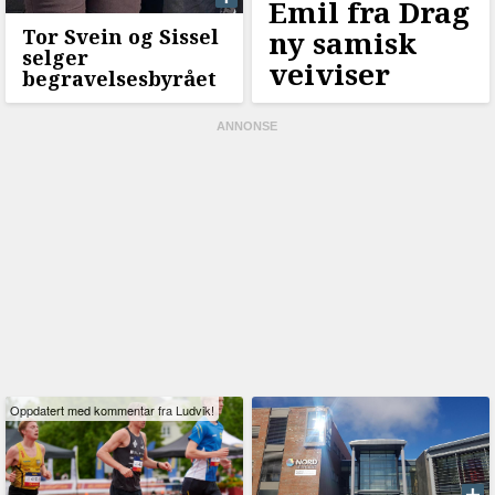
Emil fra Drag
Tor Svein og Sissel
ny samisk
selger
veiviser
begravelsesbyrået
Oppdatert med kommentar fra Ludvik!