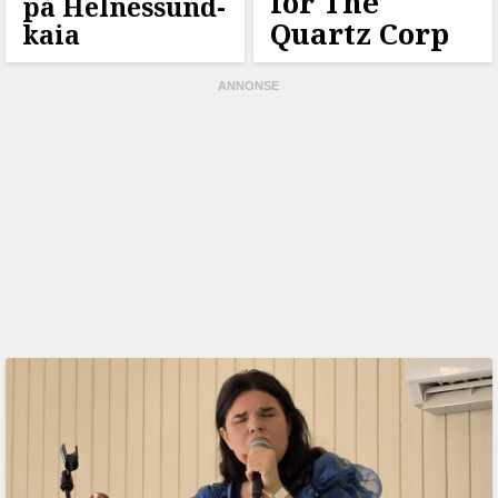
for The
på Helnessund-
Quartz Corp
kaia