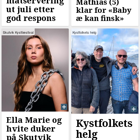
matservering
Mathias (5)
ut juli etter
klar for «Baby
god respons
æ kan finsk»
Skutvik Kystfæstival
Kystfolkets helg
Ella Marie og
Kystfolkets
hvite duker
helg
på Skutvik