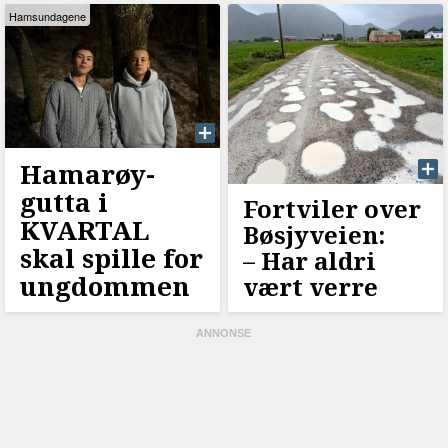
Hamsundagene
Hamarøy-
gutta i
Fortviler over
KVARTAL
Bøsjyveien:
skal spille for
–⁠ Har aldri
ungdommen
vært verre