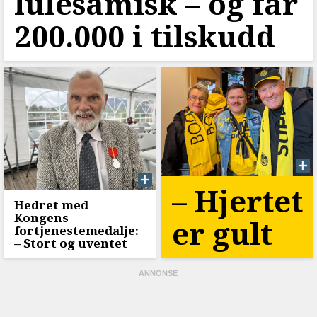
lulesamisk –⁠ og får
200.000 i tilskudd
–⁠ Hjertet
Hedret med
Kongens
er gult
fortjenestemedalje:
–⁠ Stort og uventet