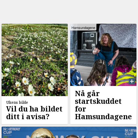
Hamsundagene
Nå går
startskuddet
Ukens bilde
Vil du ha bildet
for
ditt i avisa?
Hamsundagene