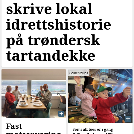
skrive lokal
idrettshistorie
på trøndersk
tartandekke
Sementblues
Fast
Sementblues er i gang