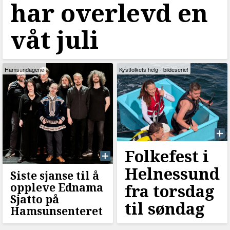
har overlevd en
våt juli
Hamsundagene
Kystfolkets helg - bildeserie!
Folkefest i
Helnessund
Siste sjanse til å
oppleve Ednama
fra torsdag
Sjatto på
til søndag
Hamsunsenteret