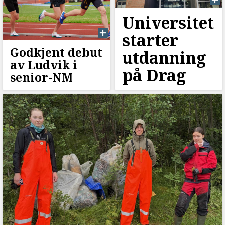
Universitet
starter
Godkjent debut
utdanning
av Ludvik i
på Drag
senior-NM