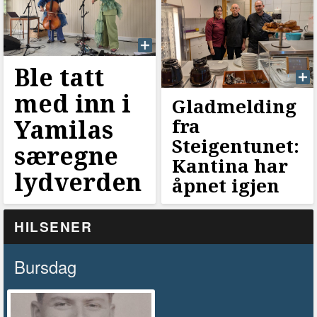
Ble tatt
med inn i
Gladmelding
Yamilas
fra
Steigentunet:
særegne
Kantina har
lydverden
åpnet igjen
HILSENER
Bursdag