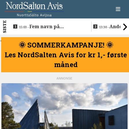
SISTE
Fem navn på
Anders 
15:03 -
13:30 -
søkerlisten til toppjobben
teknologise
i Sametinget
Lakså
<
🌞 SOMMERKAMPANJE! 🌞
Les NordSalten Avis for kr 1,- første
måned