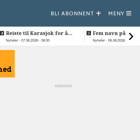
BLI ABONNENT
MENY
Reiste til Karasjok for å
Fem navn på søker
vie Ellen og Johan Anders
til toppjobben i
Nyheter - 07.08.2026 - 08:30
Nyheter - 06.08.2026 - 15:03
Sametinget
åned