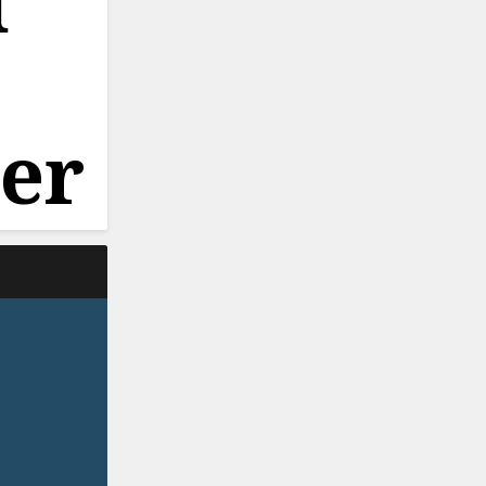
d
ner