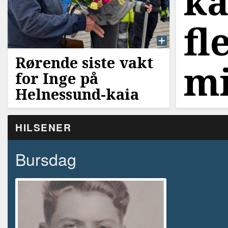
ka
fl
Rørende siste vakt
mi
for Inge på
Helnessund-kaia
HILSENER
Bursdag