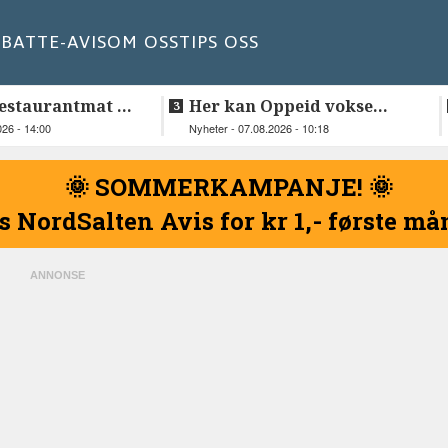
BATT
E-AVIS
OM OSS
TIPS OSS
estaurantmat til
Her kan Oppeid vokse
videre
026 - 14:00
Nyheter - 07.08.2026 - 10:18
🌞 SOMMERKAMPANJE! 🌞
s NordSalten Avis for kr 1,- første m