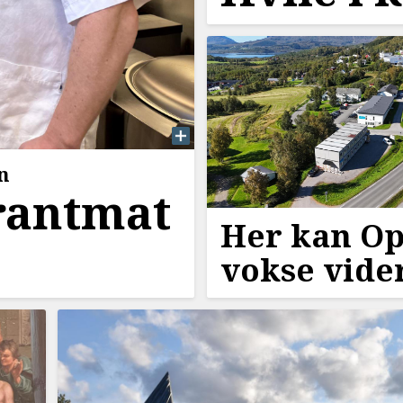
n
rantmat
Her kan O
vokse vide