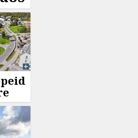
ppeid
re