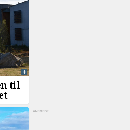
n til
et