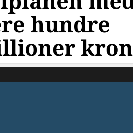
iplanen me
ere hundre
llioner kro