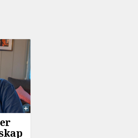
er
lskap