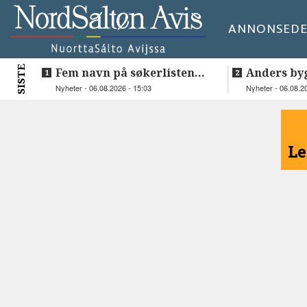
ANNONSE
DE
SISTE
Fem navn på søkerlisten
Anders by
til toppjobben i
teknologis
Nyheter - 06.08.2026 - 15:03
Nyheter - 06.08.2
Sametinget
Lakså
<
Le