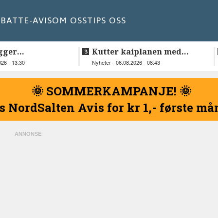
BATT
E-AVIS
OM OSS
TIPS OSS
gger
Kutter kaiplanen med
elskap fra
flere hundre millioner
026 - 13:30
Nyheter - 06.08.2026 - 08:43
kroner
🌞 SOMMERKAMPANJE! 🌞
s NordSalten Avis for kr 1,- første m