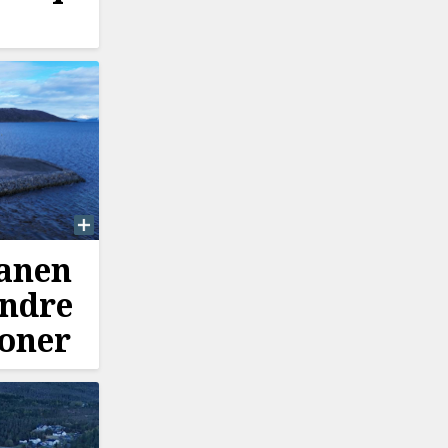
lanen
undre
roner