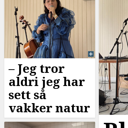
–⁠ Jeg tror
aldri jeg har
sett så
vakker natur