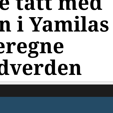
e tatt med
n i Yamilas
æregne
ydverden