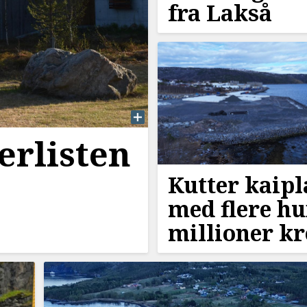
fra Lakså
erlisten
Kutter kaip
med flere h
millioner k