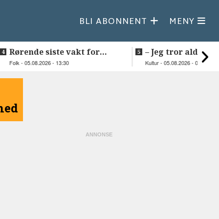
BLI ABONNENT
MENY
Rørende siste vakt for
–⁠ Jeg tror aldri je
Inge på Helnessund-kaia
så vakker natur
Folk - 05.08.2026 - 13:30
Kultur - 05.08.2026 - 09:20
åned