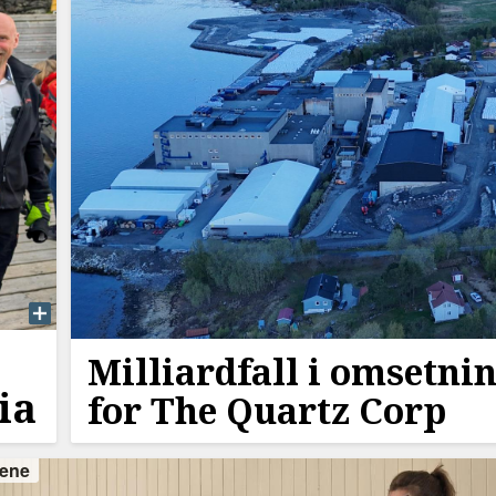
Milliardfall i omsetni
ia
for The Quartz Corp
ene