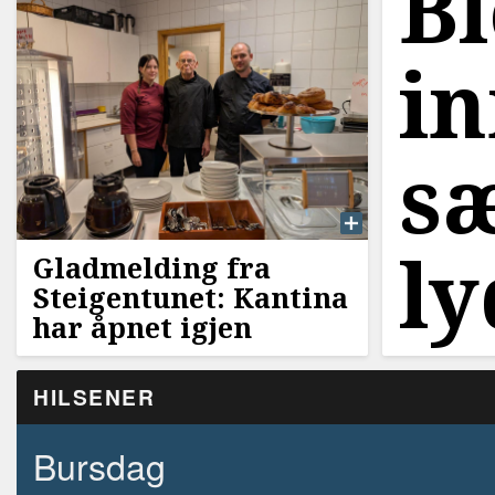
Bl
in
s
l
Gladmelding fra
Steigentunet: Kantina
har åpnet igjen
HILSENER
Bursdag