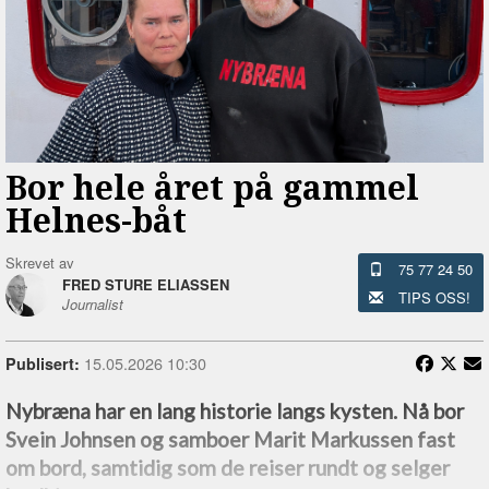
Bor hele året på gammel
Helnes-båt
Skrevet av
75 77 24 50
FRED STURE ELIASSEN
TIPS OSS!
Journalist
15.05.2026 10:30
Publisert:
Nybræna har en lang historie langs kysten. Nå bor
Svein Johnsen og samboer Marit Markussen fast
om bord, samtidig som de reiser rundt og selger