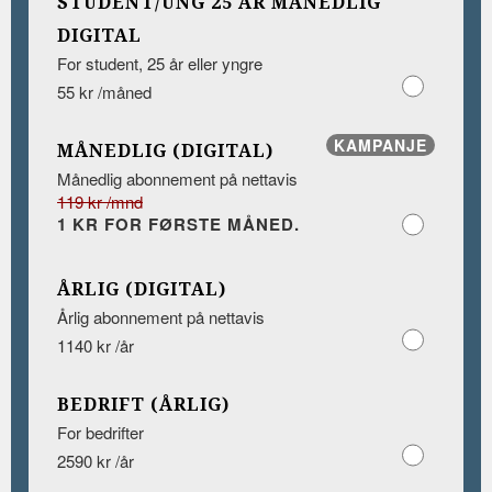
STUDENT/UNG 25 ÅR MÅNEDLIG
DIGITAL
For student, 25 år eller yngre
55 kr /måned
KAMPANJE
MÅNEDLIG (DIGITAL)
Månedlig abonnement på nettavis
119 kr /mnd
1 KR FOR FØRSTE MÅNED.
ÅRLIG (DIGITAL)
Årlig abonnement på nettavis
1140 kr /år
BEDRIFT (ÅRLIG)
For bedrifter
2590 kr /år