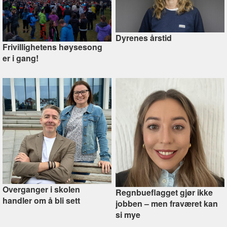
Dyrenes årstid
Frivillighetens høysesong
er i gang!
Overganger i skolen
Regnbueflagget gjør ikke
handler om å bli sett
jobben –⁠ men fraværet kan
si mye