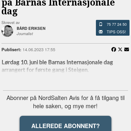
på Barnas Internasjonale
dag
Skrevet av
75 77 24 50
BÅRD ERIKSEN
TIPS OSS!
Journalist
14.06.2023 17:55
Publisert:
Lørdag 10. juni ble Barnas Internasjonale dag
arrangert for første gang i Steigen.
Abonner på NordSalten Avis for å få tilgang til
hele saken, og mye mer!
ALLEREDE ABONNENT?