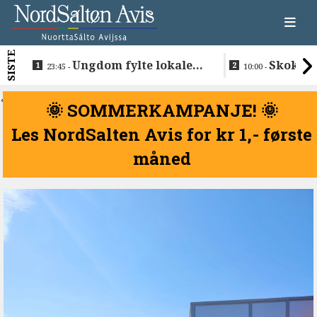
SISTE
Ungdom fylte lokalet
Skokkel
23:45 -
10:00 -
da avdød trommis ble
Buvåg
hyllet
<
🌞 SOMMERKAMPANJE! 🌞
Les NordSalten Avis for kr 1,- første
måned