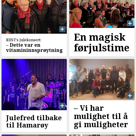
En magisk
RUST's julekonsert:
førjulstime
–⁠ Dette var en
vitamininnsprøytning
–⁠ Vi har
mulighet til å
Julefred tilbake
gi muligheter
til Hamarøy