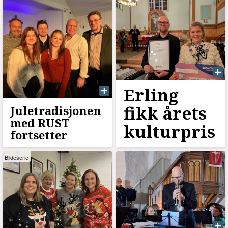
Erling
fikk årets
Juletradisjonen
med RUST
kulturpris
fortsetter
Bildeserie