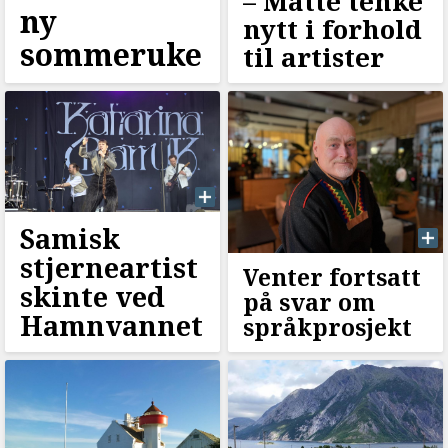
–⁠ Måtte tenke
ny
nytt i forhold
sommeruke
til artister
Samisk
stjerneartist
Venter fortsatt
skinte ved
på svar om
Hamnvannet
språkprosjekt