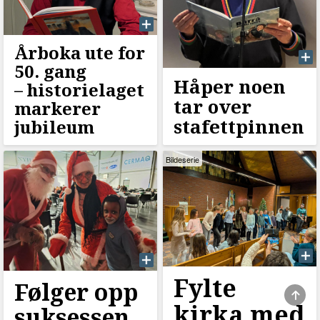
Årboka ute for
50. gang
Håper noen
–⁠ historielaget
tar over
markerer
stafettpinnen
jubileum
Bildeserie
Fylte
Følger opp
kirka med
suksessen