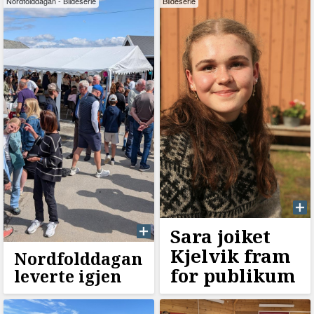
Nordfolddagan - Bildeserie
Bildeserie
Sara joiket
Kjelvik fram
Nordfolddagan
for publikum
leverte igjen