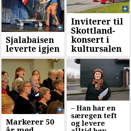
Inviterer til
Skottland-
konsert i
Sjalabaisen
kultursalen
leverte igjen
–⁠ Han har en
særegen teft
Markerer 50
og levere
år med
alltid høy