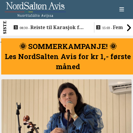
SISTE
Reiste til Karasjok for
Fem nav
08:30 -
15:03 -
å vie Ellen og Johan
søkerlisten 
Anders
i Sametinge
<
🌞 SOMMERKAMPANJE! 🌞
Les NordSalten Avis for kr 1,- første
måned