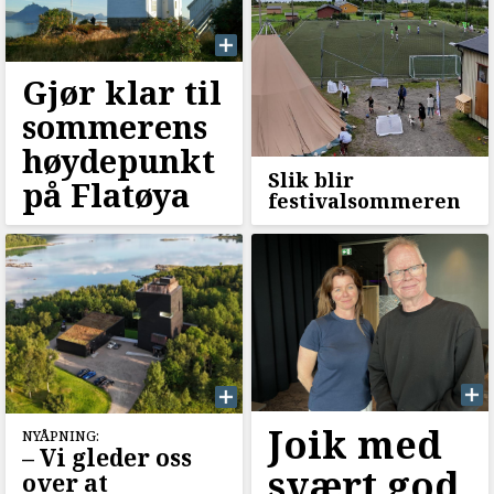
Gjør klar til
sommerens
høydepunkt
Slik blir
på Flatøya
festivalsommeren
Joik med
NYÅPNING:
–⁠ Vi gleder oss
svært god
over at