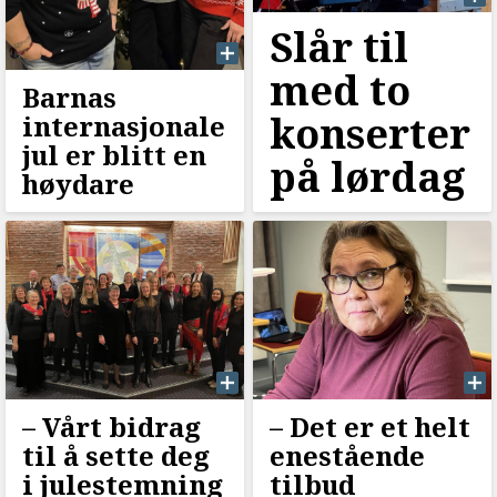
Slår til
med to
Barnas
konserter
internasjonale
jul er blitt en
på lørdag
høydare
–⁠ Vårt bidrag
–⁠ Det er et helt
til å sette deg
enestående
i julestemning
tilbud