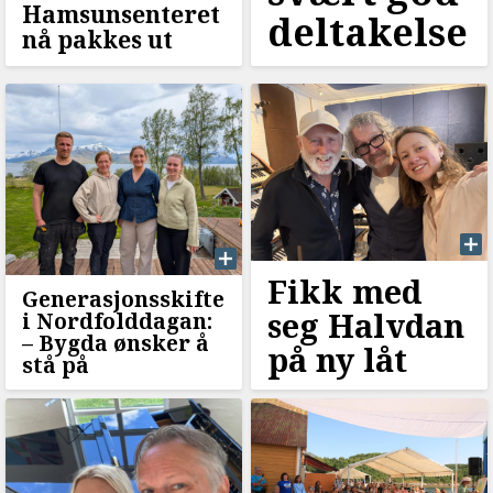
Hamsunsenteret
deltakelse
nå pakkes ut
Fikk med
Generasjonsskifte
seg Halvdan
i Nordfolddagan:
–⁠ Bygda ønsker å
på ny låt
stå på