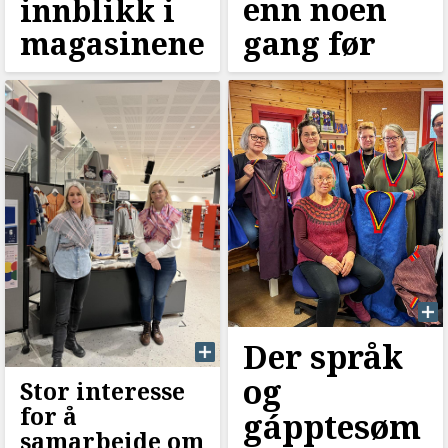
enn noen
innblikk i
gang før
magasinene
Der språk
og
Stor interesse
for å
gápptesøm
samarbeide om