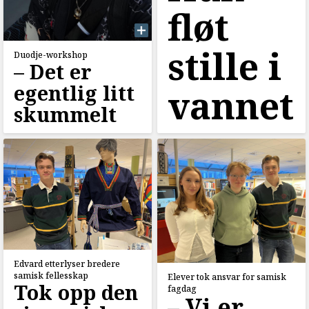
fløt
stille i
Duodje-workshop
–⁠ Det er
egentlig litt
vannet
skummelt
Edvard etterlyser bredere
samisk fellesskap
Elever tok ansvar for samisk
Tok opp den
fagdag
–⁠ Vi er