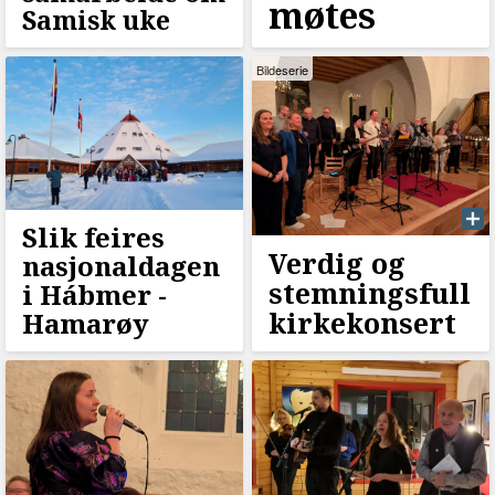
møtes
Samisk uke
Bildeserie
Slik feires
Verdig og
nasjonaldagen
stemningsfull
i Hábmer -
kirkekonsert
Hamarøy