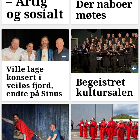
–⁠ Artig
Der naboer
og sosialt
møtes
Ville lage
konsert i
Begeistret
veiløs fjord,
kultursalen
endte på Sinus