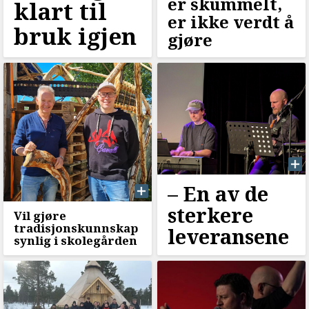
er skummelt,
klart til
er ikke verdt å
bruk igjen
gjøre
–⁠ En av de
sterkere
Vil gjøre
tradisjonskunnskap
leveransene
synlig i skolegården