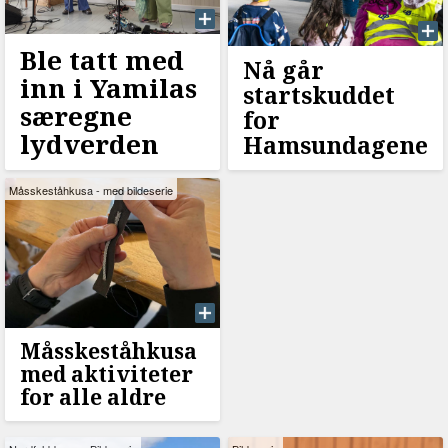
Ble tatt med
Nå går
inn i Yamilas
startskuddet
særegne
for
lydverden
Hamsundagene
Måsskeståhkusa - med bildeserie
Måsskeståhkusa
med aktiviteter
for alle aldre