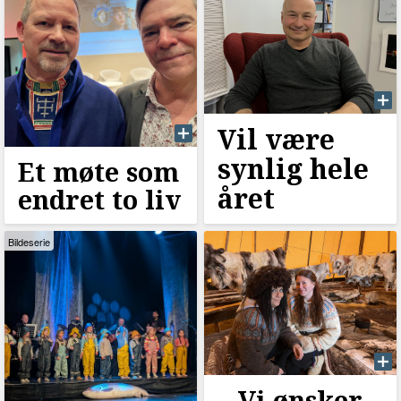
Vil være
synlig hele
Et møte som
året
endret to liv
Bildeserie
–⁠ Vi ønsker