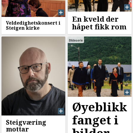
En kveld der
Veldedighetskonsert i
håpet fikk rom
Steigen kirke
Bildeserie
Øyeblikk
fanget i
Steigværing
bilder
mottar