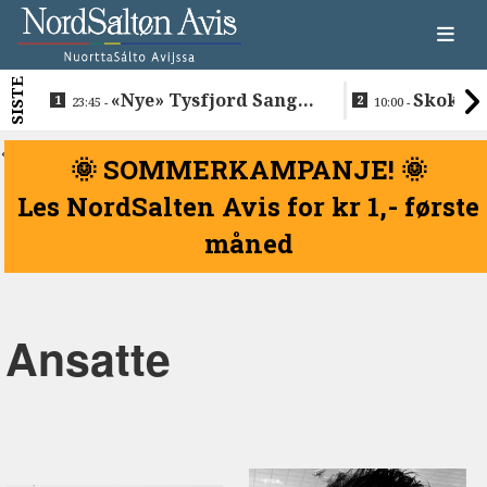
SISTE
«Nye» Tysfjord Sang &
Skokkel
23:45 -
10:00 -
Sement hyllet sin avdøde
Buvåg
trommis
<
🌞 SOMMERKAMPANJE! 🌞
Les NordSalten Avis for kr 1,- første
måned
Ansatte