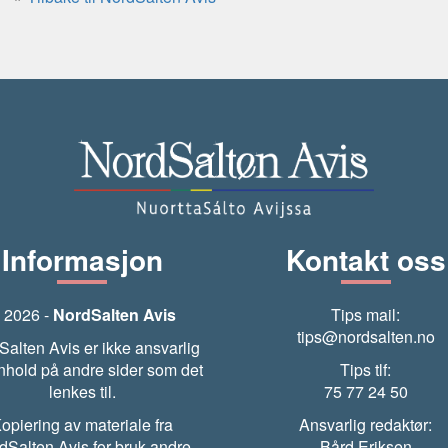
Informasjon
Kontakt oss
 2026 -
NordSalten Avis
Tips mail:
tips@nordsalten.no
Salten Avis er ikke ansvarlig
nnhold på andre sider som det
Tips tlf:
lenkes til.
75 77 24 50
opiering av materiale fra
Ansvarlig redaktør:
dSalten Avis for bruk andre
Bård Eriksen