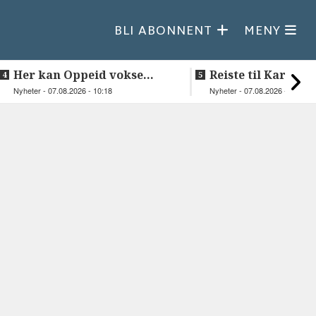
BLI ABONNENT
MENY
Her kan Oppeid vokse
Reiste til Karasjok
videre
vie Ellen og Joha
Nyheter - 07.08.2026 - 10:18
Nyheter - 07.08.2026 - 08:30