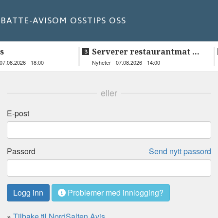
BATT
E-AVIS
OM OSS
TIPS OSS
s
Serverer restaurantmat til
beboerne
07.08.2026 - 18:00
Nyheter - 07.08.2026 - 14:00
eller
E-post
Passord
Send nytt passord
Problemer med innlogging?
»
Tilbake til NordSalten Avis