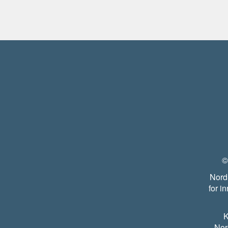
©
Nord
for i
K
Nor