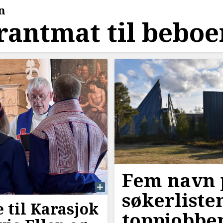
n
rantmat til bebo
Fem navn 
søkerlisten
e til Karasjok
toppjobben