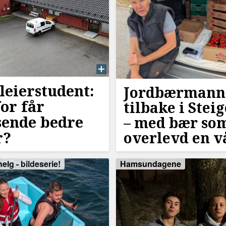
leierstudent:
Jordbærmann
or får
tilbake i Stei
isende bedre
–⁠ med bær so
r?
overlevd en vå
elg - bildeserie!
Hamsundagene