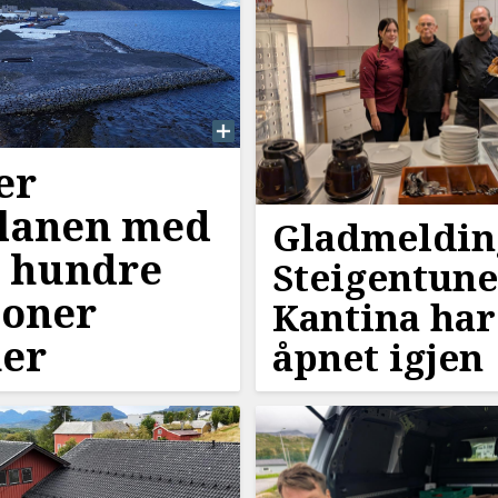
er
lanen med
Gladmeldin
e hundre
Steigentune
ioner
Kantina har
er
åpnet igjen