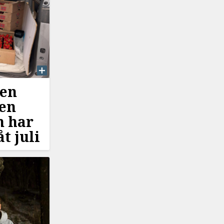
en
gen
m har
t juli