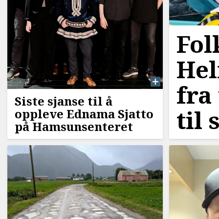
Fol
Hel
fra
Siste sjanse til å
til
oppleve Ednama Sjatto
på Hamsunsenteret