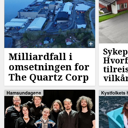
Sykep
Milliardfall i
Hvorf
omsetningen for
tilre
The Quartz Corp
vilkå
Hamsundagene
Kystfolkets h