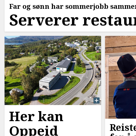
Far og sønn har sommerjobb samme
Serverer restau
Her kan
Reist
Oppeid