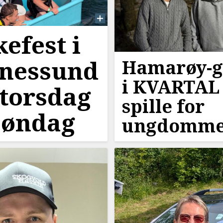
kefest i
nessund
Hamarøy-g
i KVARTAL 
 torsdag
spille for
 søndag
ungdomm