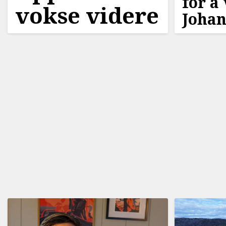
for å
vokse videre
Johan