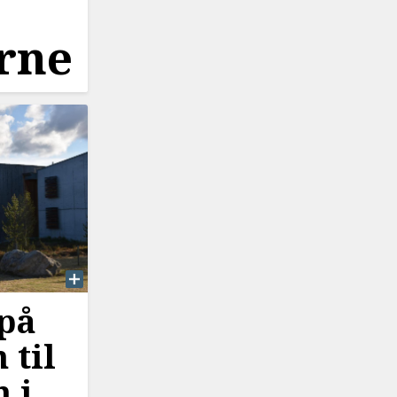
erne
på
 til
 i