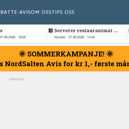
BATT
E-AVIS
OM OSS
TIPS OSS
s
Serverer restaurantmat til
beboerne
07.08.2026 - 18:00
Nyheter - 07.08.2026 - 14:00
🌞 SOMMERKAMPANJE! 🌞
s NordSalten Avis for kr 1,- første m