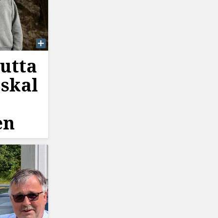
utta
skal
en