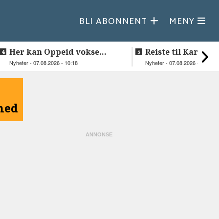
BLI ABONNENT
MENY
Her kan Oppeid vokse
Reiste til Karasjok
videre
vie Ellen og Joha
Nyheter - 07.08.2026 - 10:18
Nyheter - 07.08.2026 - 08:30
åned