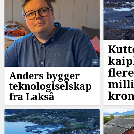
Kutt
kaip
fler
Anders bygger
mill
teknologiselskap
kron
fra Lakså