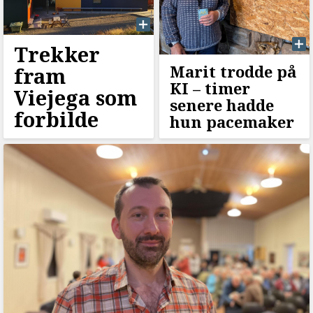
Trekker
Marit trodde på
fram
KI –⁠ timer
Viejega som
senere hadde
forbilde
hun pacemaker