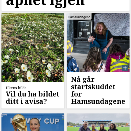
Hamsundagene
Nå går
startskuddet
Ukens bilde
Vil du ha bildet
for
ditt i avisa?
Hamsundagene