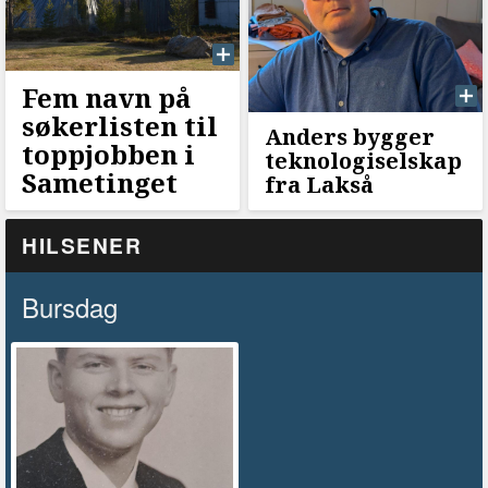
Fem navn på
søkerlisten til
Anders bygger
toppjobben i
teknologiselskap
Sametinget
fra Lakså
HILSENER
Bursdag