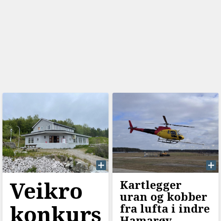
Veikro
Kartlegger
uran og kobber
konkurs
fra lufta i indre
Hamarøy