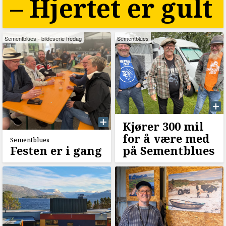
–⁠ Hjertet er gult
Sementblues - bildeserie fredag
Sementblues
Kjører 300 mil
for å være med
Sementblues
Festen er i gang
på Sementblues