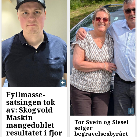
Fyllmasse-
satsingen tok
av: Skogvold
Maskin
Tor Svein og Sissel
mangedoblet
selger
resultatet i fjor
begravelsesbyrået