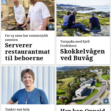
Far og sønn har sommerjobb
sammen
Turspalta med Kjell
Serverer
Fredriksen
Skokkelvågen
restaurantmat
ved Buvåg
til beboerne
Her kan Oppeid
Tanker mot helg