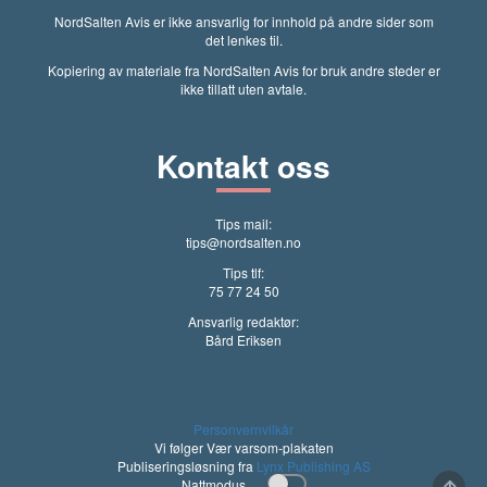
NordSalten Avis er ikke ansvarlig for innhold på andre sider som
det lenkes til.
Kopiering av materiale fra NordSalten Avis for bruk andre steder er
ikke tillatt uten avtale.
Kontakt oss
Tips mail:
tips@nordsalten.no
Tips tlf:
75 77 24 50
Ansvarlig redaktør:
Bård Eriksen
Personvernvilkår
Vi følger Vær varsom-plakaten
Publiseringsløsning fra
Lynx Publishing AS
Nattmodus