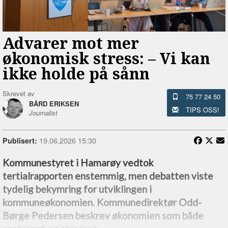
Advarer mot mer
økonomisk stress: –⁠ Vi kan
ikke holde på sånn
Skrevet av
75 77 24 50
BÅRD ERIKSEN
TIPS OSS!
Journalist
19.06.2026 15:30
Publisert:
Kommunestyret i Hamarøy vedtok
tertialrapporten enstemmig, men debatten viste
tydelig bekymring for utviklingen i
kommuneøkonomien. Kommunedirektør Odd-
Børge Pedersen beskrev økonomien som både