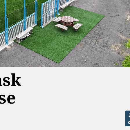
ask
se