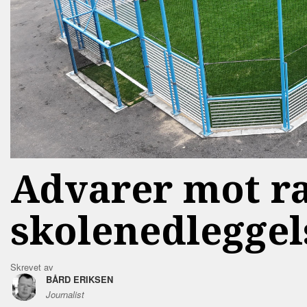
Advarer mot r
skolenedleggel
Skrevet av
BÅRD ERIKSEN
Journalist