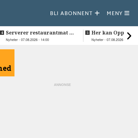
BLI ABONNENT
MENY
Serverer restaurantmat til
Her kan Oppeid v
beboerne
videre
Nyheter - 07.08.2026 - 14:00
Nyheter - 07.08.2026 - 10:18
åned