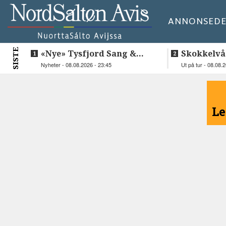
ANNONSE
DE
SISTE
«Nye» Tysfjord Sang &
Skokkelvå
Sement hyllet sin avdøde
Nyheter - 08.08.2026 - 23:45
Ut på tur - 08.08.
trommis
<
Le