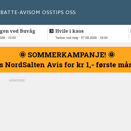
BATT
E-AVIS
OM OSS
TIPS OSS
gen ved Buvåg
Hvile i kaos
2026 - 10:00
Tanker mot helg - 07.08.2026 - 18:00
🌞 SOMMERKAMPANJE! 🌞
s NordSalten Avis for kr 1,- første m