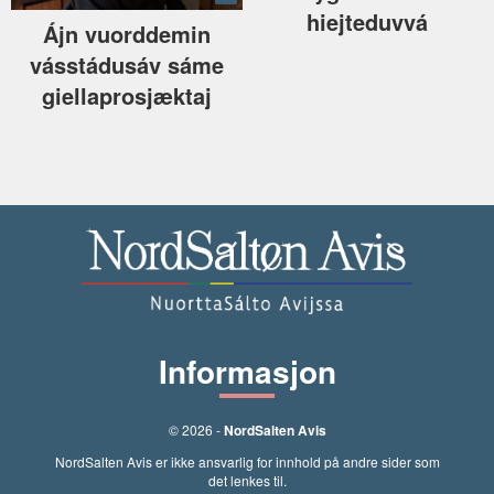
hiejteduvvá
Ájn vuorddemin
vásstádusáv sáme
giellaprosjæktaj
Informasjon
© 2026 -
NordSalten Avis
NordSalten Avis er ikke ansvarlig for innhold på andre sider som
det lenkes til.