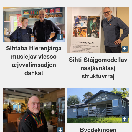
Sihtaba Hierenjárga
musiejav viesso
Sihti Stájgomodellav
æjvvalimsadjen
nasjåvnålasj
dahkat
struktuvrraj
Bygdekinoen