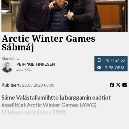
Arctic Winter Games
Sábmáj
Skrevet av
75 77 24 50
PER-INGE FINNESEN
TIPS OSS!
Journalist
26.05.2023 06:00
Publisert:
Sáme Valástallamlihtto la barggamin oadtjot
ásadittjat Arctic Winter Games (AWG)
Lillehammerin jagen 2028.