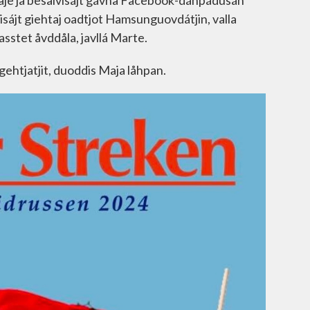
aje ja besalvisájt gávna Facebook-dáhpádusán
sájt giehtaj oadtjot Hamsunguovdátjin, valla
asstet åvddåla, javllá Marte.
 gehtjatjit, duoddis Maja låhpan.