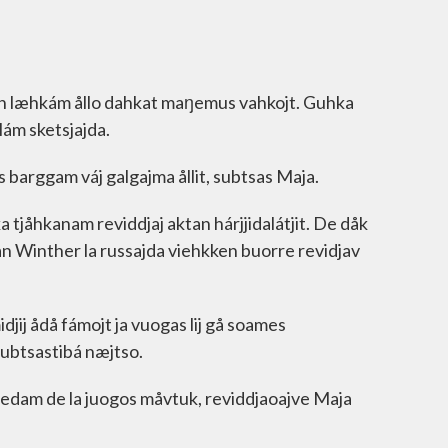
en læhkám ållo dahkat maŋemus vahkojt. Guhka
llám sketsjajda.
 barggam váj galgajma ållit, subtsas Maja.
a tjåhkanam reviddjaj aktan hárjjidalátjit. De dåk
an Winther la russajda viehkken buorre revidjav
idjij ådå fámojt ja vuogas lij gå soames
 subtsastibá næjtso.
rvedam de la juogos måvtuk, reviddjaoajve Maja