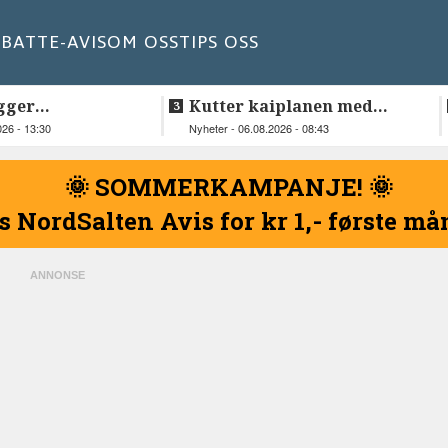
BATT
E-AVIS
OM OSS
TIPS OSS
gger
Kutter kaiplanen med
elskap fra
flere hundre millioner
026 - 13:30
Nyheter - 06.08.2026 - 08:43
kroner
🌞 SOMMERKAMPANJE! 🌞
s NordSalten Avis for kr 1,- første m