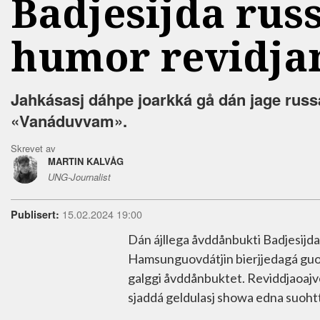
Badjesijda russ
humor revidja
Jahkásasj dáhpe joarkká gå dán jage russa
«Vanáduvvam».
Skrevet av
MARTIN KALVÅG
UNG-Journalist
15.02.2024 19:00
Publisert:
Dán ájllega åvddånbukti Badjesijda 
Hamsunguovdátjin bierjjedagá guovv
galggi åvddånbuktet. Reviddjaoajve
sjaddá geldulasj showa edna suohtt