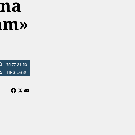
dna
am»
75 77 24 50
TIPS OSS!