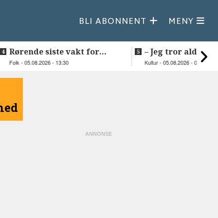
BLI ABONNENT
MENY
Rørende siste vakt for
–⁠ Jeg tror aldri je
Inge på Helnessund-kaia
så vakker natur
Folk - 05.08.2026 - 13:30
Kultur - 05.08.2026 - 09:20
åned