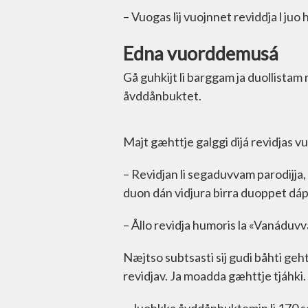
– Vuogas lij vuojnnet reviddja l juo
Edna vuorddemusá
Gå guhkijt li barggam ja duollistam 
åvddånbuktet.
Majt gæhttje galggi dijá revidjas 
– Revidjan li segaduvvam parodijja, p
duon dán vidjura birra duoppet dá
– Ållo revidja humoris la «Vanáduv
Næjtso subtsasti sij gudi båhti ge
revidjav. Ja moadda gæhttje tjáhki.