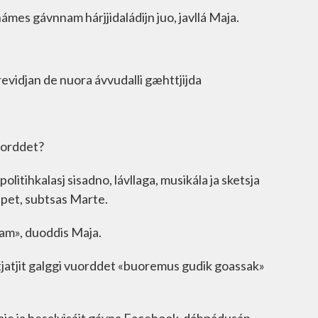
 hámes gávnnam hárjjidaládijn juo, javllá Maja.
revidjan de nuora ávvudalli gæhttjijda
vuorddet?
olitihkalasj sisadno, lávllaga, musikála ja sketsja
ppet, subtsas Marte.
vam», duoddis Maja.
htjatjit galggi vuorddet «buoremus gudik goassak»