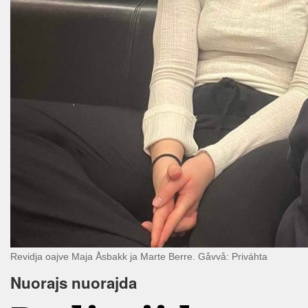
Revidja oajve Maja Åsbakk ja Marte Berre. Gåvvå: Priváhta
Nuorajs nuorajda