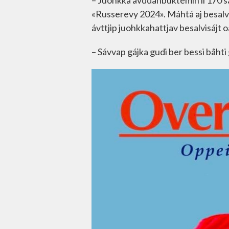
– Juohkka åvddånbuktemin li 170 s
«Russerevy 2024». Máhtá aj besalvi
ávttjip juohkkahattjav besalvisájt o
– Sávvap gájka gudi ber bessi båhti