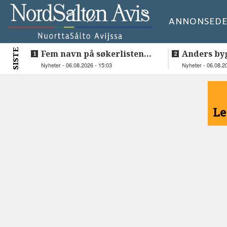
ANNONSE
DE
SISTE
Fem navn på søkerlisten
Anders by
til toppjobben i
teknologis
Nyheter - 06.08.2026 - 15:03
Nyheter - 06.08.2
Sametinget
Lakså
<
Le