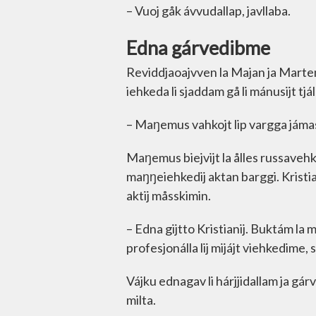
– Vuoj gåk ávvudallap, javllaba.
Edna gárvedibme
Reviddjaoajvven la Majan ja Mart
iehkeda li sjaddam gå li mánusijt tjá
– Maŋemus vahkojt lip vargga jámas
Maŋemus biejvijt la ålles russavehk
maŋŋeiehkedij aktan barggi. Kristi
aktij måsskimin.
– Edna gijtto Kristianij. Buktám la m
profesjonálla lij mijájt viehkedime,
Vájku ednagav li hárjjidallam ja gá
milta.