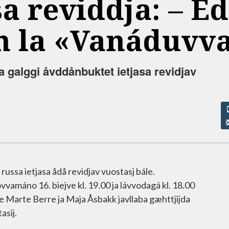
a reviddja: –⁠ E
n la «Vanáduvv
 galggi åvddånbuktet ietjasa revidjav
russa ietjasa ådå revidjav vuostasj bále.
amáno 16. biejve kl. 19.00 ja lávvodagá kl. 18.00
 Marte Berre ja Maja Åsbakk javllaba gæhttjijda
asij.