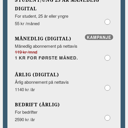
STUDENT/UNG 25 ÅR MÅNEDLIG
DIGITAL
For student, 25 år eller yngre
55 kr /måned
KAMPANJE
MÅNEDLIG (DIGITAL)
Månedlig abonnement på nettavis
119 kr /mnd
1 KR FOR FØRSTE MÅNED.
ÅRLIG (DIGITAL)
Årlig abonnement på nettavis
1140 kr /år
BEDRIFT (ÅRLIG)
For bedrifter
2590 kr /år