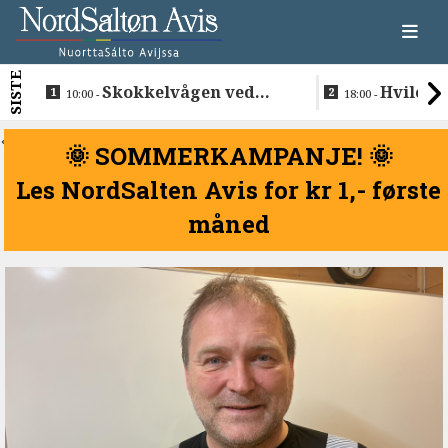
SISTE
Skokkelvågen ved
Hvile i 
10:00 -
18:00 -
Buvåg
<
🌞 SOMMERKAMPANJE! 🌞
Les NordSalten Avis for kr 1,- første
måned