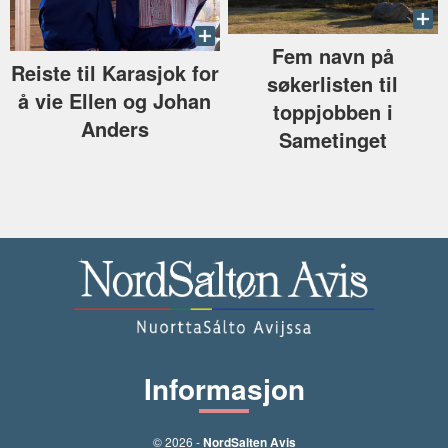
Fem navn på
Reiste til Karasjok for
søkerlisten til
å vie Ellen og Johan
toppjobben i
Anders
Sametinget
Informasjon
© 2026 -
NordSalten Avis