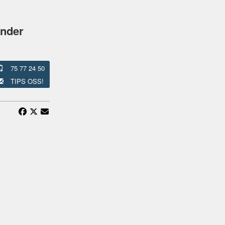
under
75 77 24 50
TIPS OSS!