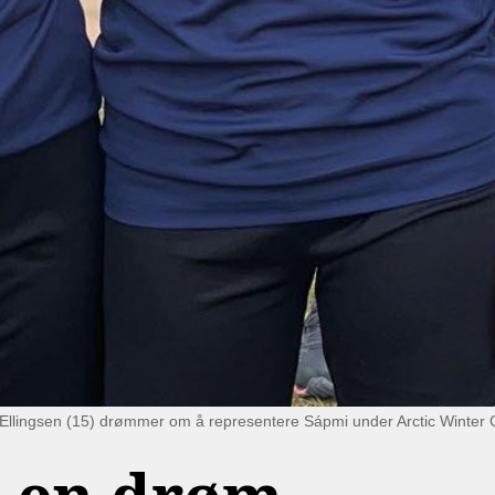
r-Ellingsen (15) drømmer om å representere Sápmi under Arctic Winter