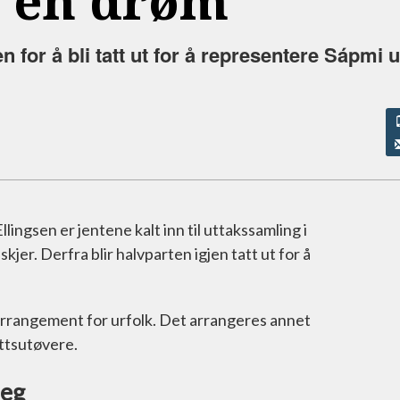
rt en drøm
 for å bli tatt ut for å representere Sápmi 
gsen er jentene kalt inn til uttakssamling i
er. Derfra blir halvparten igjen tatt ut for å
arrangement for urfolk. Det arrangeres annet
ettsutøvere.
seg