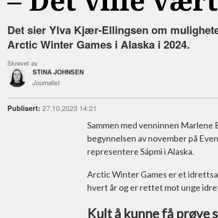
–⁠ Det ville væ
Det sier Ylva Kjær-Ellingsen om muligheten
Arctic Winter Games i Alaska i 2024.
Skrevet av
STINA JOHNSEN
Journalist
27.10.2023 14:21
Publisert:
Sammen med venninnen Marlene Ellin
begynnelsen av november på Evenskj
representere Sápmi i Alaska.
Arctic Winter Games er et idretts
hvert år og er rettet mot unge idr
Kult å kunne få prøve 