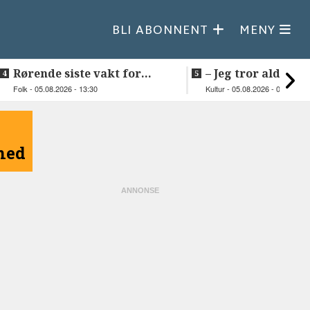
BLI ABONNENT
MENY
Rørende siste vakt for
–⁠ Jeg tror aldri je
Inge på Helnessund-kaia
så vakker natur
Folk - 05.08.2026 - 13:30
Kultur - 05.08.2026 - 09:20
åned