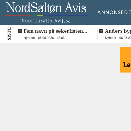
ANNONSE
DE
SISTE
Fem navn på søkerlisten
Anders by
til toppjobben i
teknologis
Nyheter - 06.08.2026 - 15:03
Nyheter - 06.08.2
Sametinget
Lakså
<
Le