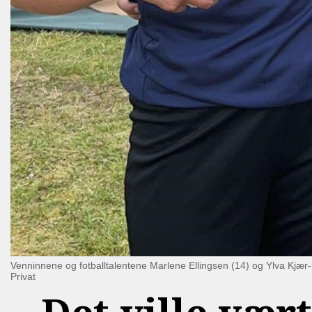
Venninnene og fotballtalentene Marlene Ellingsen (14) og Ylva Kjæ
Privat