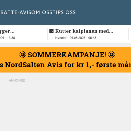
BATT
E-AVIS
OM OSS
TIPS OSS
gger
Kutter kaiplanen med
elskap fra
flere hundre millioner
026 - 13:30
Nyheter - 06.08.2026 - 08:43
kroner
🌞 SOMMERKAMPANJE! 🌞
s NordSalten Avis for kr 1,- første m