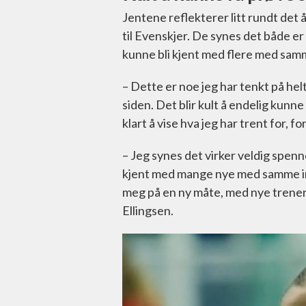
Jentene reflekterer litt rundt det å 
til Evenskjer. De synes det både er
kunne bli kjent med flere med sam
– Dette er noe jeg har tenkt på hel
siden. Det blir kult å endelig kunne
klart å vise hva jeg har trent for, f
– Jeg synes det virker veldig spen
kjent med mange nye med samme inte
meg på en ny måte, med nye trenere
Ellingsen.