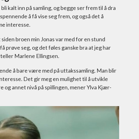
bli kalt inn på samling, og begge ser frem til å dra
 spennende å få vise seg frem, og også det å
me interesse.
t siden broen min Jonas var med for en stund
 få prøve seg, og det føles ganske bra at jeg har
orteller Marlene Ellingsen.
nende å bare være med på uttakssamling. Man blir
resse. Det gir meg en mulighet til å utvikle
 og annet nivå på spillingen, mener Ylva Kjær-