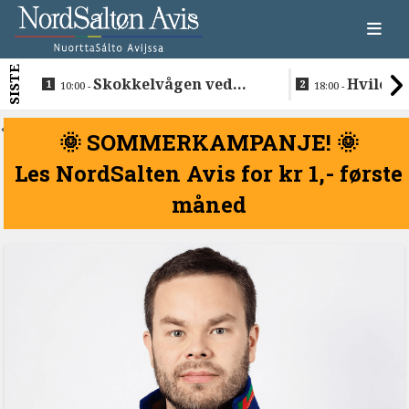
SISTE
Skokkelvågen ved
Hvile i 
10:00 -
18:00 -
Buvåg
<
🌞 SOMMERKAMPANJE! 🌞
Les NordSalten Avis for kr 1,- første
måned