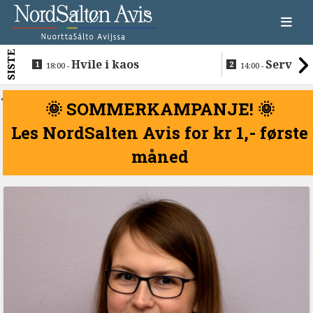
SISTE
Hvile i kaos
Servere
18:00 -
14:00 -
restaurantma
beboerne
<
🌞 SOMMERKAMPANJE! 🌞
Les NordSalten Avis for kr 1,- første
måned