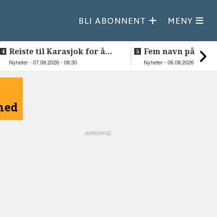
BLI ABONNENT
MENY
Reiste til Karasjok for å
Fem navn på søker
vie Ellen og Johan Anders
til toppjobben i
Nyheter - 07.08.2026 - 08:30
Nyheter - 06.08.2026 - 15:03
Sametinget
åned