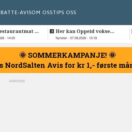
BATT
E-AVIS
OM OSS
TIPS OSS
estaurantmat til
Her kan Oppeid vokse
videre
026 - 14:00
Nyheter - 07.08.2026 - 10:18
🌞 SOMMERKAMPANJE! 🌞
s NordSalten Avis for kr 1,- første m