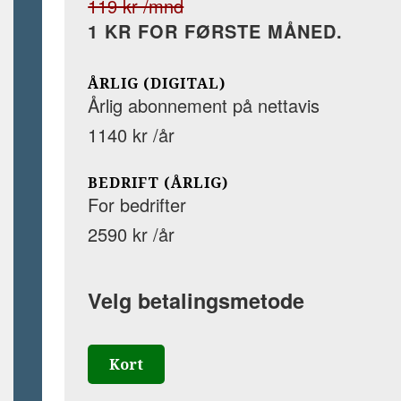
119 kr /mnd
1 KR FOR FØRSTE MÅNED.
ÅRLIG (DIGITAL)
Årlig abonnement på nettavis
1140 kr /år
BEDRIFT (ÅRLIG)
For bedrifter
2590 kr /år
Velg betalingsmetode
Kort