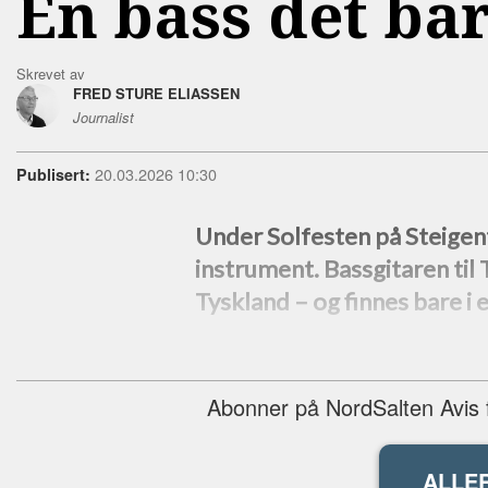
En bass det bar
Skrevet av
FRED STURE ELIASSEN
Journalist
20.03.2026 10:30
Publisert:
Under Solfesten på Steigent
instrument. Bassgitaren til 
Tyskland –⁠ og finnes bare i
Abonner på NordSalten Avis fo
ALLE