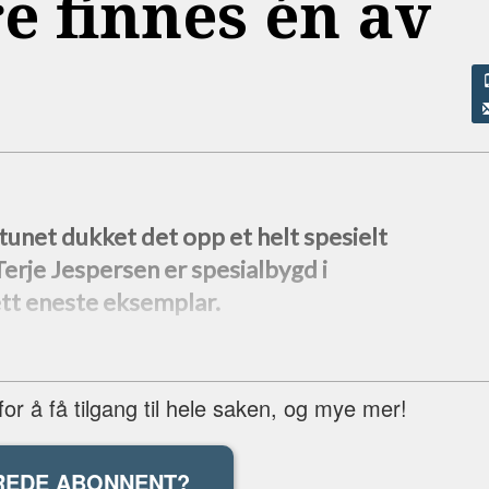
e finnes én av
unet dukket det opp et helt spesielt
Terje Jespersen er spesialbygd i
 ett eneste eksemplar.
r å få tilgang til hele saken, og mye mer!
REDE ABONNENT?