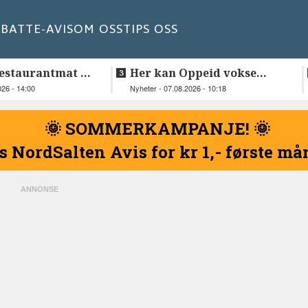
BATT
E-AVIS
OM OSS
TIPS OSS
estaurantmat til
Her kan Oppeid vokse
videre
026 - 14:00
Nyheter - 07.08.2026 - 10:18
🌞 SOMMERKAMPANJE! 🌞
s NordSalten Avis for kr 1,- første m