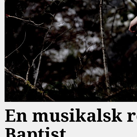
En musikalsk r
Baptist