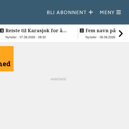
BLI ABONNENT
MENY
Reiste til Karasjok for å
Fem navn på søker
vie Ellen og Johan Anders
til toppjobben i
Nyheter - 07.08.2026 - 08:30
Nyheter - 06.08.2026 - 15:03
Sametinget
åned