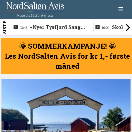
SISTE
«Nye» Tysfjord Sang &
Skokkel
23:45 -
10:00 -
Sement hyllet sin avdøde
Buvåg
trommis
<
🌞 SOMMERKAMPANJE! 🌞
Les NordSalten Avis for kr 1,- første
måned