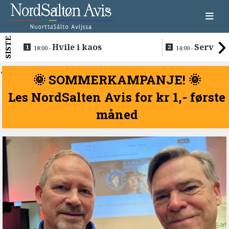
SISTE
Hvile i kaos
Servere
18:00 -
14:00 -
restaurantma
beboerne
<
🌞 SOMMERKAMPANJE! 🌞
Les NordSalten Avis for kr 1,- første
måned