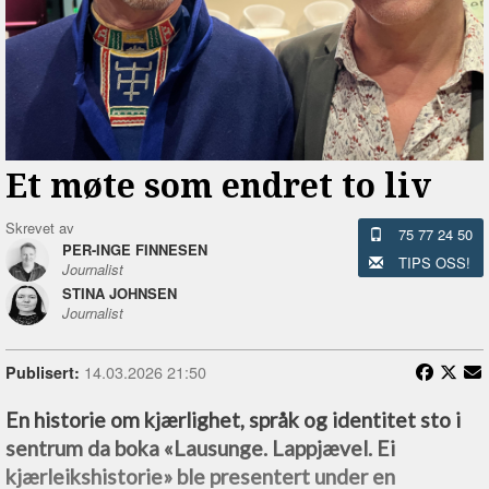
Et møte som endret to liv
Skrevet av
75 77 24 50
PER-INGE FINNESEN
TIPS OSS!
Journalist
STINA JOHNSEN
Journalist
14.03.2026 21:50
Publisert:
En historie om kjærlighet, språk og identitet sto i
sentrum da boka «Lausunge. Lappjævel. Ei
kjærleikshistorie» ble presentert under en