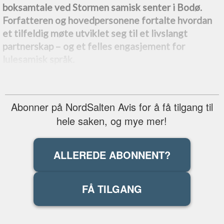
boksamtale ved Stormen samisk senter i Bodø.
Forfatteren og hovedpersonene fortalte hvordan
et tilfeldig møte utviklet seg til et livslangt
partnerskap –⁠ og et felles engasjement for
lulesamisk språk.
Abonner på NordSalten Avis for å få tilgang til
hele saken, og mye mer!
ALLEREDE ABONNENT?
FÅ TILGANG