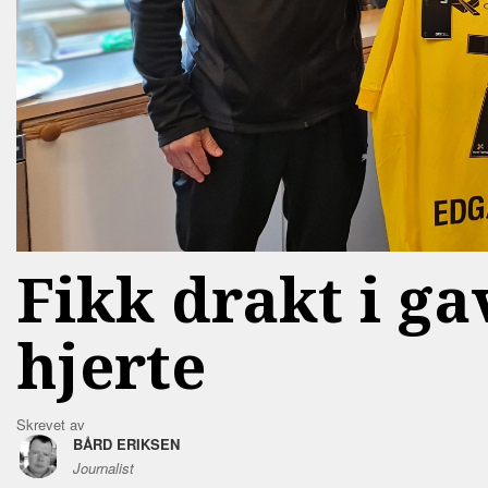
Fikk drakt i ga
hjerte
Skrevet av
BÅRD ERIKSEN
Journalist