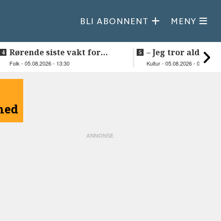
BLI ABONNENT
MENY
Rørende siste vakt for
–⁠ Jeg tror aldri je
Inge på Helnessund-kaia
så vakker natur
Folk - 05.08.2026 - 13:30
Kultur - 05.08.2026 - 09:20
åned