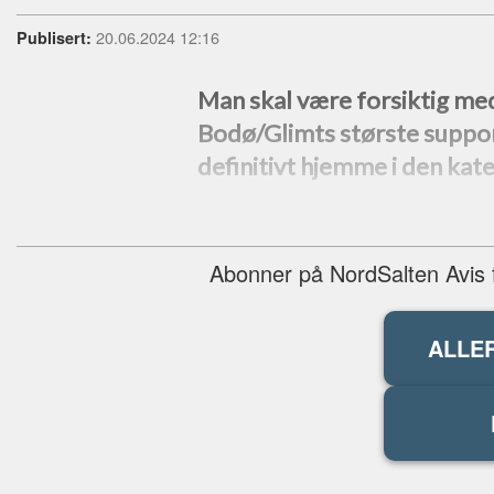
20.06.2024 12:16
Publisert:
Man skal være forsiktig me
Bodø/Glimts største suppor
definitivt hjemme i den kat
Abonner på NordSalten Avis fo
ALLE