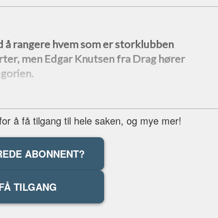
d å rangere hvem som er storklubben
ter, men Edgar Knutsen fra Drag hører
egorien.
r å få tilgang til hele saken, og mye mer!
REDE ABONNENT?
FÅ TILGANG