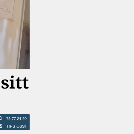
sitt
75 77 24 50
TIPS OSS!