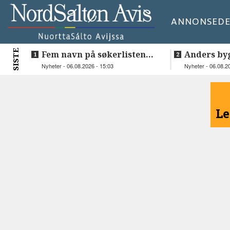
ANNONSE
DE
SISTE
Fem navn på søkerlisten
Anders by
til toppjobben i
teknologis
Nyheter - 06.08.2026 - 15:03
Nyheter - 06.08.2
Sametinget
Lakså
<
Le