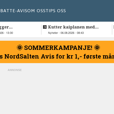
BATT
E-AVIS
OM OSS
TIPS OSS
gger
Kutter kaiplanen med
elskap fra
flere hundre millioner
026 - 13:30
Nyheter - 06.08.2026 - 08:43
kroner
🌞 SOMMERKAMPANJE! 🌞
s NordSalten Avis for kr 1,- første m