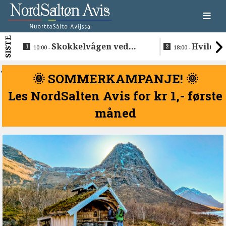
SISTE
Skokkelvågen ved
Hvile i 
10:00 -
18:00 -
Buvåg
<
🌞 SOMMERKAMPANJE! 🌞
Les NordSalten Avis for kr 1,- første
måned