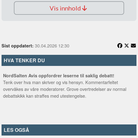
Fin familietur
Vis innhold
Flott utsikt mot Brennviksanden,
fjellheimen rundt Leines og
Lofotveggen langt ute i vest
Parkering for mange biler
30.04.2026 12:30
Sist oppdatert:
HVA TENKER DU
NordSalten Avis oppfordrer leserne til saklig debatt!
Tenk over hva man skriver og vis hensyn. Kommentarfeltet
overvåkes av våre moderatorer. Grove overtredelser av normal
debattskikk kan straffes med utestengelse.
LES OGSÅ