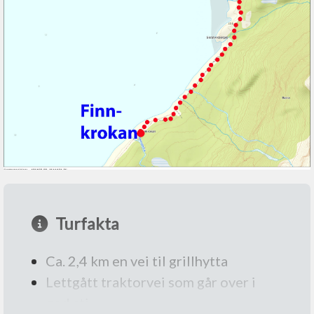
Turfakta
Ca. 2,4 km en vei til grillhytta
Lettgått traktorvei som går over i
god sti