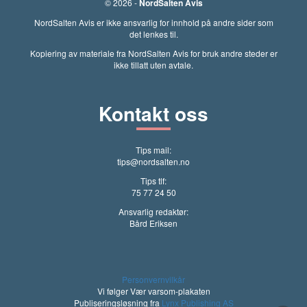
© 2026 -
NordSalten Avis
NordSalten Avis er ikke ansvarlig for innhold på andre sider som
det lenkes til.
Kopiering av materiale fra NordSalten Avis for bruk andre steder er
ikke tillatt uten avtale.
Kontakt oss
Tips mail:
tips@nordsalten.no
Tips tlf:
75 77 24 50
Ansvarlig redaktør:
Bård Eriksen
Personvernvilkår
Vi følger Vær varsom-plakaten
Publiseringsløsning fra
Lynx Publishing AS