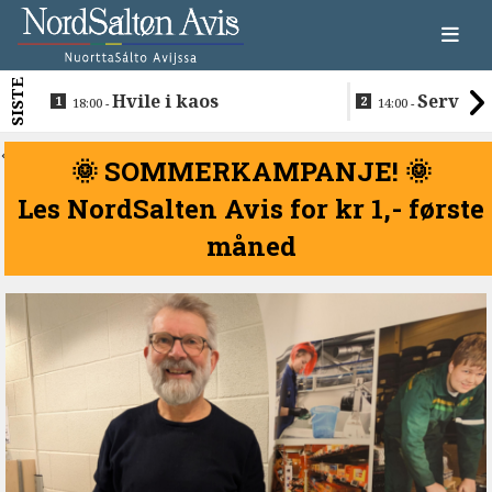
SISTE
Hvile i kaos
Servere
18:00 -
14:00 -
restaurantma
beboerne
<
🌞 SOMMERKAMPANJE! 🌞
Les NordSalten Avis for kr 1,- første
måned