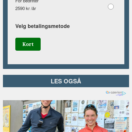
For bedrifter
2590 kr /år
Velg betalingsmetode
Kort
LES OGSÅ