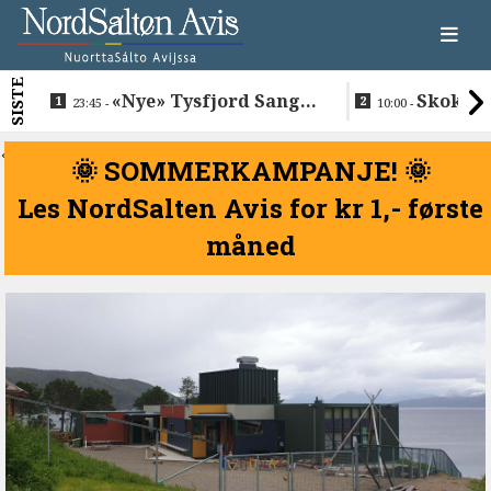
SISTE
«Nye» Tysfjord Sang &
Skokkel
23:45 -
10:00 -
Sement hyllet sin avdøde
Buvåg
trommis
<
🌞 SOMMERKAMPANJE! 🌞
Les NordSalten Avis for kr 1,- første
måned