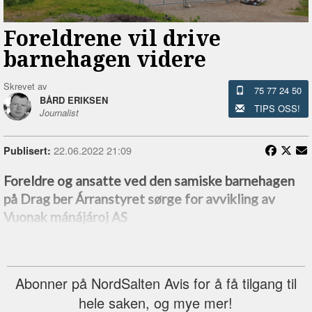
Foreldrene vil drive
barnehagen videre
Skrevet av
75 77 24 50
BÅRD ERIKSEN
TIPS OSS!
Journalist
22.06.2022 21:09
Publisert:
Foreldre og ansatte ved den samiske barnehagen
på Drag ber Árranstyret sørge for avvikling av
Vuonak mánájároj AS
Abonner på NordSalten Avis for å få tilgang til
hele saken, og mye mer!