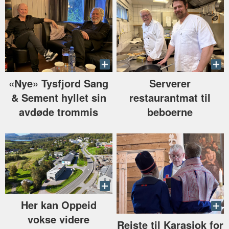
«Nye» Tysfjord Sang
Serverer
& Sement hyllet sin
restaurantmat til
avdøde trommis
beboerne
Her kan Oppeid
vokse videre
Reiste til Karasjok for