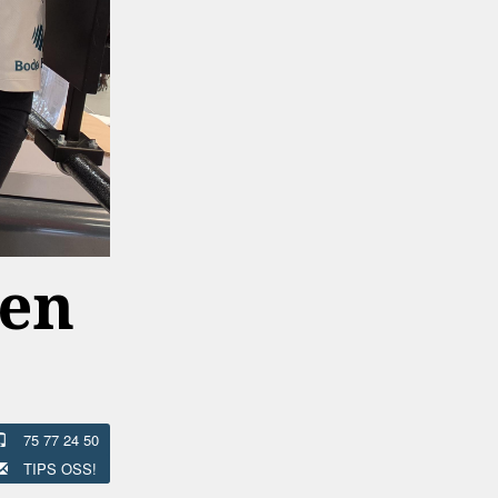
 en
75 77 24 50
TIPS OSS!