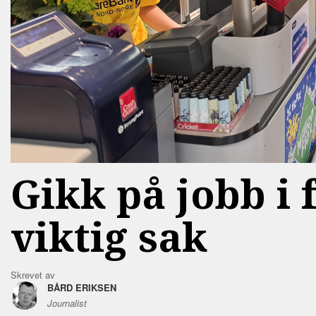
Gikk på jobb i 
viktig sak
Skrevet av
BÅRD ERIKSEN
Journalist