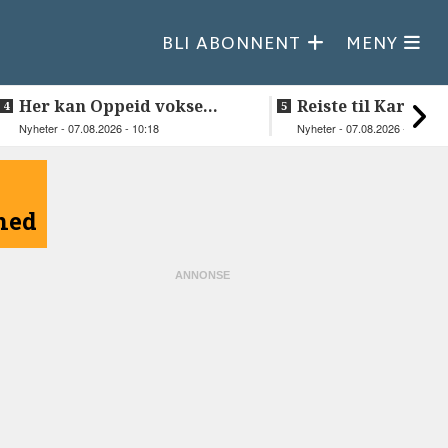
BLI ABONNENT
MENY
Her kan Oppeid vokse
Reiste til Karasjok
videre
vie Ellen og Joha
Nyheter - 07.08.2026 - 10:18
Nyheter - 07.08.2026 - 08:30
åned