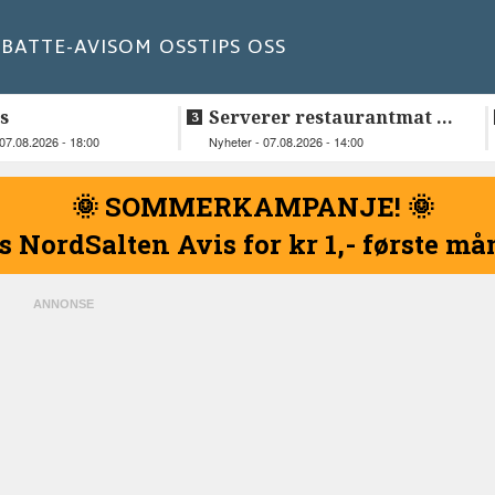
BATT
E-AVIS
OM OSS
TIPS OSS
s
Serverer restaurantmat til
beboerne
07.08.2026 - 18:00
Nyheter - 07.08.2026 - 14:00
🌞 SOMMERKAMPANJE! 🌞
s NordSalten Avis for kr 1,- første m