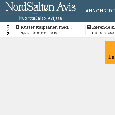
ANNONSE
DE
SISTE
Kutter kaiplanen med
Rørende si
flere hundre millioner
Inge på H
Nyheter - 06.08.2026 - 08:43
Folk - 05.08.2026 
kroner
<
Le