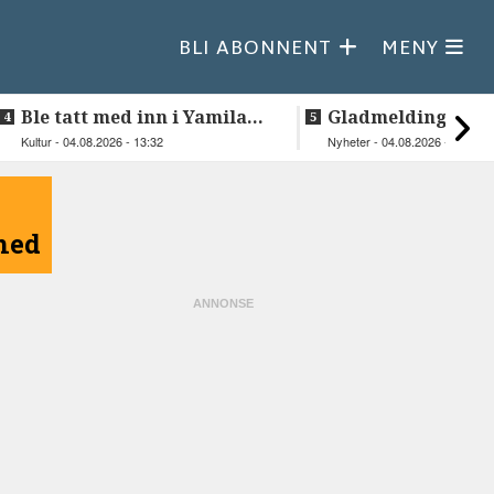
BLI ABONNENT
MENY
Ble tatt med inn i Yamilas
Gladmelding fra
særegne lydverden
Steigentunet: Kan
Kultur - 04.08.2026 - 13:32
Nyheter - 04.08.2026 - 08:30
åpnet igjen
åned