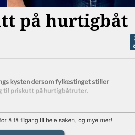
tt på hurtigbåt
 langs kysten dersom fylkestinget stiller
 til priskutt på hurtigbåtruter.
r å få tilgang til hele saken, og mye mer!