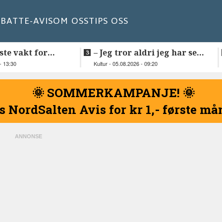
BATT
E-AVIS
OM OSS
TIPS OSS
ste vakt for
–⁠ Jeg tror aldri jeg har sett
elnessund-kaia
så vakker natur
- 13:30
Kultur - 05.08.2026 - 09:20
🌞 SOMMERKAMPANJE! 🌞
s NordSalten Avis for kr 1,- første m