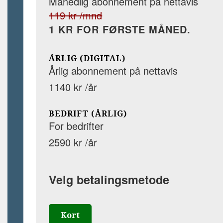
Månedlig abonnement på nettavis
119 kr /mnd
1 KR FOR FØRSTE MÅNED.
ÅRLIG (DIGITAL)
Årlig abonnement på nettavis
1140 kr /år
BEDRIFT (ÅRLIG)
For bedrifter
2590 kr /år
Velg betalingsmetode
Kort