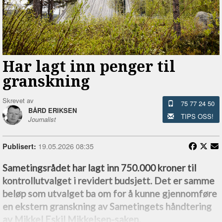
Har lagt inn penger til
granskning
Skrevet av
75 77 24 50
BÅRD ERIKSEN
TIPS OSS!
Journalist
19.05.2026 08:35
Publisert:
Sametingsrådet har lagt inn 750.000 kroner til
kontrollutvalget i revidert budsjett. Det er samme
beløp som utvalget ba om for å kunne gjennomføre
en ekstern granskning av Sametingets håndtering
av Mikkel Eskil Mikkelsen-saken.