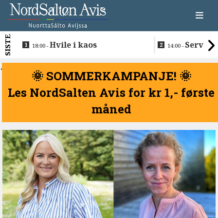
SISTE
Hvile i kaos
Servere
18:00 -
14:00 -
restaurantma
beboerne
<
🌞 SOMMERKAMPANJE! 🌞
Les NordSalten Avis for kr 1,- første
måned