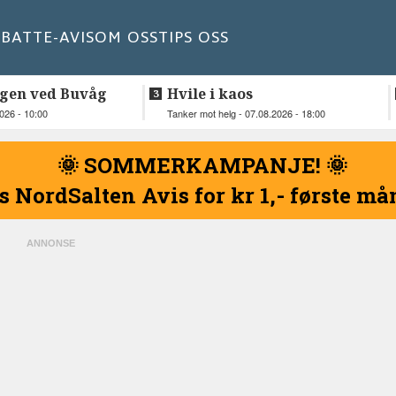
BATT
E-AVIS
OM OSS
TIPS OSS
gen ved Buvåg
Hvile i kaos
2026 - 10:00
Tanker mot helg - 07.08.2026 - 18:00
🌞 SOMMERKAMPANJE! 🌞
s NordSalten Avis for kr 1,- første m