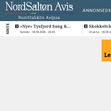
ANNONSE
DE
SISTE
«Nye» Tysfjord Sang &
Skokkelvå
Sement hyllet sin avdøde
Nyheter - 08.08.2026 - 23:45
Ut på tur - 08.08.
trommis
<
Le