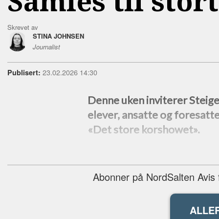
Samles til sto
Skrevet av
STINA JOHNSEN
Journalist
23.02.2026 14:30
Publisert:
Denne uken inviterer Steigen
elever, ansatte og foresat
«Det store korshowet».
Abonner på NordSalten Avis fo
ALLE