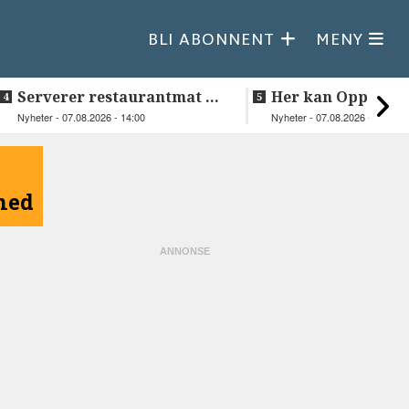
BLI ABONNENT
MENY
Serverer restaurantmat til
Her kan Oppeid v
beboerne
videre
Nyheter - 07.08.2026 - 14:00
Nyheter - 07.08.2026 - 10:18
åned