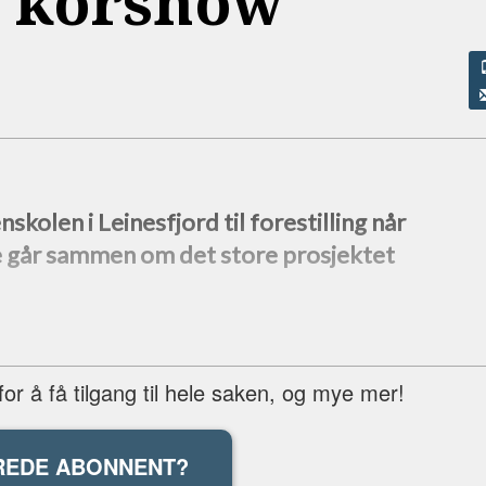
rt korshow
skolen i Leinesfjord til forestilling når
te går sammen om det store prosjektet
r å få tilgang til hele saken, og mye mer!
REDE ABONNENT?