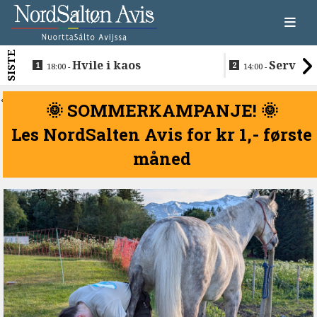
SISTE
Hvile i kaos
Servere
18:00 -
14:00 -
restaurantma
beboerne
<
🌞 SOMMERKAMPANJE! 🌞
Les NordSalten Avis for kr 1,- første
måned