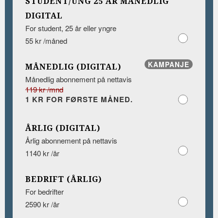
STUDENT/UNG 25 ÅR MÅNEDLIG
DIGITAL
For student, 25 år eller yngre
55 kr /måned
KAMPANJE
MÅNEDLIG (DIGITAL)
Månedlig abonnement på nettavis
119 kr /mnd
1 KR FOR FØRSTE MÅNED.
ÅRLIG (DIGITAL)
Årlig abonnement på nettavis
1140 kr /år
BEDRIFT (ÅRLIG)
For bedrifter
2590 kr /år