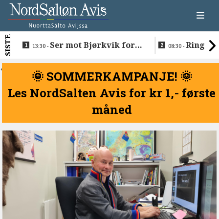
SISTE
Ser mot Bjørkvik for
Ringen e
13:30 -
08:30 -
nye boliger
Normund og
<
🌞 SOMMERKAMPANJE! 🌞
Les NordSalten Avis for kr 1,- første
måned