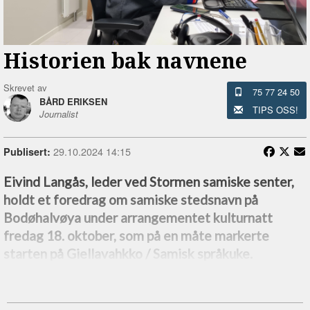
Historien bak navnene
Skrevet av
75 77 24 50
BÅRD ERIKSEN
TIPS OSS!
Journalist
29.10.2024 14:15
Publisert:
Eivind Langås, leder ved Stormen samiske senter,
holdt et foredrag om samiske stedsnavn på
Bodøhalvøya under arrangementet kulturnatt
fredag 18. oktober, som på en måte markerte
starten på Giellavahkko / Samisk språkuke.