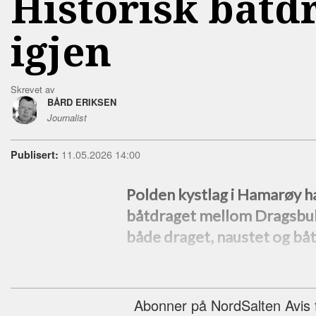
Historisk båtdr
igjen
Skrevet av
BÅRD ERIKSEN
Journalist
11.05.2026 14:00
Publisert:
Polden kystlag i Hamarøy h
båtdraget mellom Dragsbuk
både draget, naustet og båte
Abonner på NordSalten Avis fo