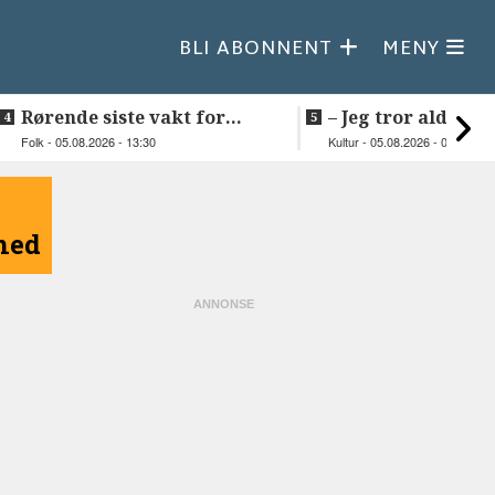
BLI ABONNENT
MENY
Rørende siste vakt for
–⁠ Jeg tror aldri je
Inge på Helnessund-kaia
så vakker natur
Folk - 05.08.2026 - 13:30
Kultur - 05.08.2026 - 09:20
åned