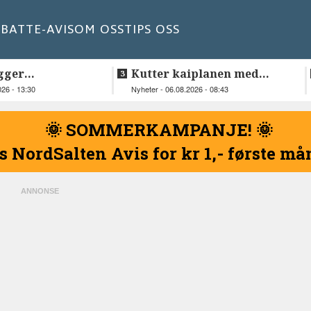
BATT
E-AVIS
OM OSS
TIPS OSS
gger
Kutter kaiplanen med
elskap fra
flere hundre millioner
026 - 13:30
Nyheter - 06.08.2026 - 08:43
kroner
🌞 SOMMERKAMPANJE! 🌞
s NordSalten Avis for kr 1,- første m