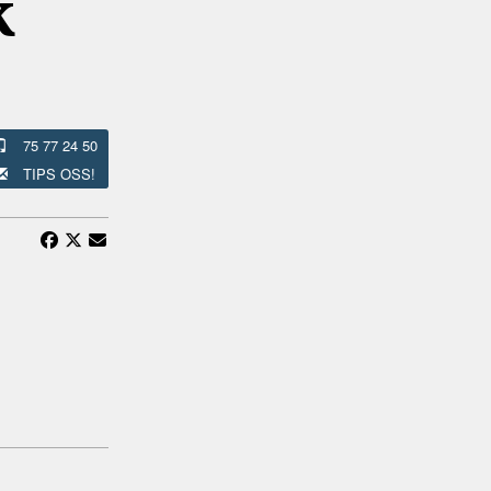
k
75 77 24 50
TIPS OSS!