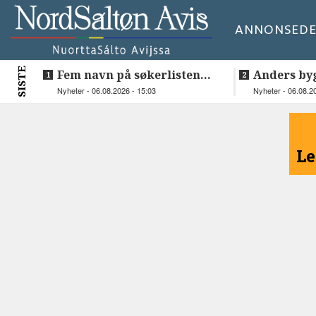
ANNONSE
DE
SISTE
Fem navn på søkerlisten
Anders by
til toppjobben i
teknologis
Nyheter - 06.08.2026 - 15:03
Nyheter - 06.08.2
Sametinget
Lakså
<
Le