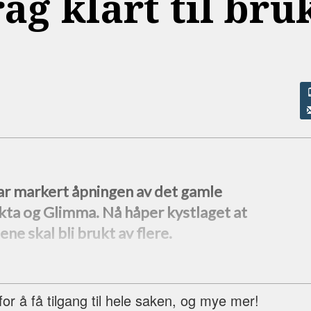
ag klart til bru
ar markert åpningen av det gamle
ta og Glimma. Nå håper kystlaget at
ne skal bli brukt av flere.
r å få tilgang til hele saken, og mye mer!