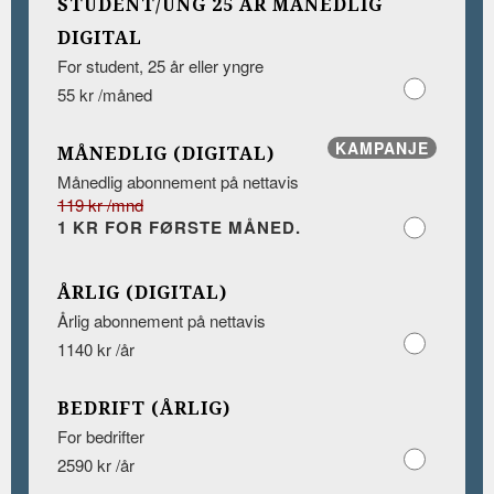
STUDENT/UNG 25 ÅR MÅNEDLIG
DIGITAL
For student, 25 år eller yngre
55 kr /måned
KAMPANJE
MÅNEDLIG (DIGITAL)
Månedlig abonnement på nettavis
119 kr /mnd
1 KR FOR FØRSTE MÅNED.
ÅRLIG (DIGITAL)
Årlig abonnement på nettavis
1140 kr /år
BEDRIFT (ÅRLIG)
For bedrifter
2590 kr /år