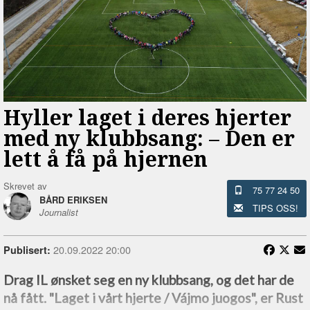
Hyller laget i deres hjerter
med ny klubbsang: –⁠ Den er
lett å få på hjernen
Skrevet av
75 77 24 50
BÅRD ERIKSEN
TIPS OSS!
Journalist
20.09.2022 20:00
Publisert:
Drag IL ønsket seg en ny klubbsang, og det har de
nå fått. "Laget i vårt hjerte / Vájmo juogos", er Rust