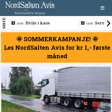
SISTE
Hvile i kaos
Servere
18:00 -
14:00 -
restaurantma
beboerne
<
🌞 SOMMERKAMPANJE! 🌞
Les NordSalten Avis for kr 1,- første
måned