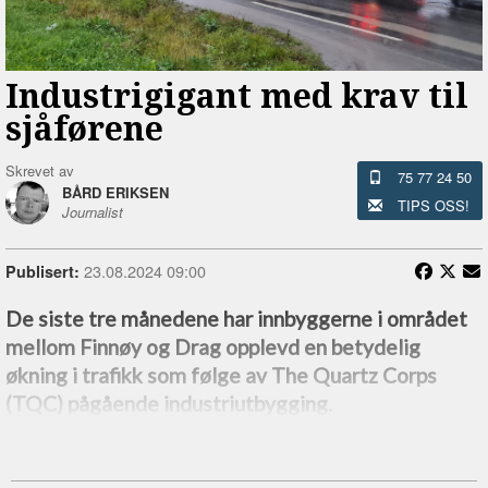
Industrigigant med krav til
sjåførene
Skrevet av
75 77 24 50
BÅRD ERIKSEN
TIPS OSS!
Journalist
23.08.2024 09:00
Publisert:
De siste tre månedene har innbyggerne i området
mellom Finnøy og Drag opplevd en betydelig
økning i trafikk som følge av The Quartz Corps
(TQC) pågående industriutbygging.