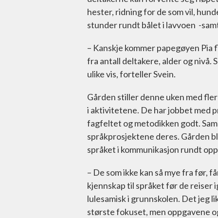
hester, ridning for de som vil, hund
stunder rundt bålet i lavvoen -samt 
– Kanskje kommer papegøyen Pia flyv
fra antall deltakere, alder og nivå. 
ulike vis, forteller Svein.
Gården stiller denne uken med fler
i aktivitetene. De har jobbet med p
fagfeltet og metodikken godt. Sam
språkprosjektene deres. Gården bli
språket i kommunikasjon rundt oppga
– De som ikke kan så mye fra før, 
kjennskap til språket før de reiser
lulesamisk i grunnskolen. Det jeg li
største fokuset, men oppgavene og s