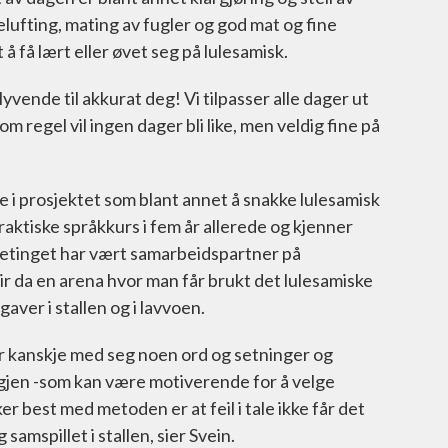
elufting, mating av fugler og god mat og fine
å få lært eller øvet seg på lulesamisk.
ende til akkurat deg! Vi tilpasser alle dager ut
Som regel vil ingen dager bli like, men veldig fine på
e i prosjektet som blant annet å snakke lulesamisk
raktiske språkkurs i fem år allerede og kjenner
etinget har vært samarbeidspartner på
r da en arena hvor man får brukt det lulesamiske
ver i stallen og i lavvoen.
får kanskje med seg noen ord og setninger og
 igjen -som kan være motiverende for å velge
ker best med metoden er at feil i tale ikke får det
amspillet i stallen, sier Svein.