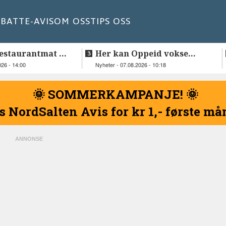
BATT
E-AVIS
OM OSS
TIPS OSS
estaurantmat til
Her kan Oppeid vokse
videre
026 - 14:00
Nyheter - 07.08.2026 - 10:18
🌞 SOMMERKAMPANJE! 🌞
s NordSalten Avis for kr 1,- første m