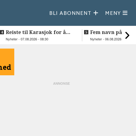
BLI ABONNENT
MENY
Reiste til Karasjok for å
Fem navn på søker
vie Ellen og Johan Anders
til toppjobben i
Nyheter - 07.08.2026 - 08:30
Nyheter - 06.08.2026 - 15:03
Sametinget
åned