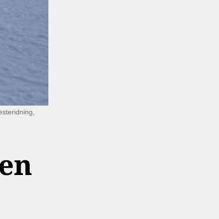
esteridning,
den