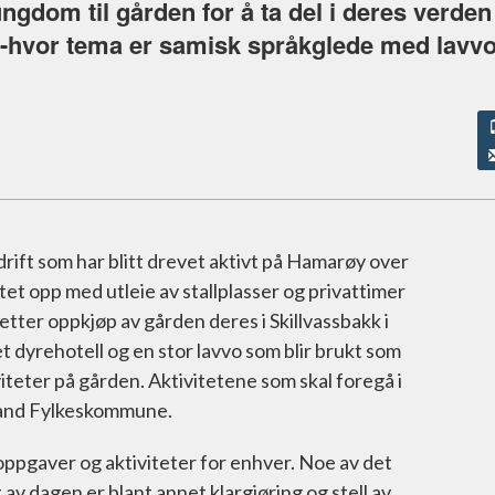
g ungdom til gården for å ta del i deres verde
er -hvor tema er samisk språkglede med lavvo
edrift som har blitt drevet aktivt på Hamarøy over
rtet opp med utleie av stallplasser og privattimer
etter oppkjøp av gården deres i Skillvassbakk i
t dyrehotell og en stor lavvo som blir brukt som
iteter på gården. Aktivitetene som skal foregå i
dland Fylkeskommune.
oppgaver og aktiviteter for enhver. Noe av det
 av dagen er blant annet klargjøring og stell av