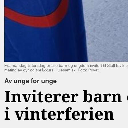
Fra mandag til torsdag er alle barn og ungdom invitert til Stall Eivi
mating av dyr og språkkurs i lulesamisk. Foto: Privat.
Av unge for unge
Inviterer barn 
i vinterferien