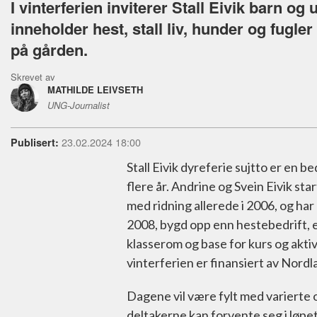
I vinterferien inviterer Stall Eivik barn o
inneholder hest, stall liv, hunder og fugl
på gården.
Skrevet av
MATHILDE LEIVSETH
UNG-Journalist
23.02.2024 18:00
Publisert:
Stall Eivik dyreferie sujtto er en b
flere år. Andrine og Svein Eivik sta
med ridning allerede i 2006, og har 
2008, bygd opp enn hestebedrift, e
klasserom og base for kurs og aktiv
vinterferien er finansiert av Nor
Dagene vil være fylt med varierte 
deltakerne kan forvente seg i løpet