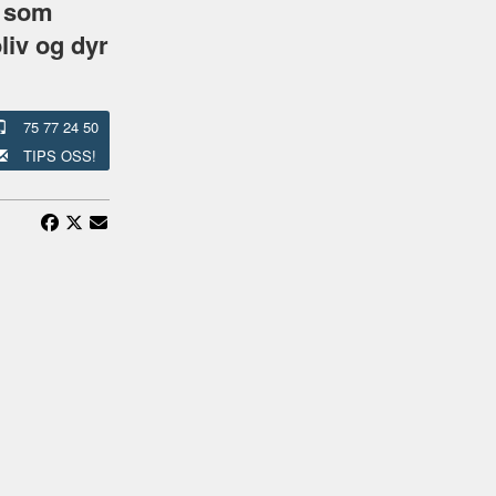
n som
liv og dyr
75 77 24 50
TIPS OSS!