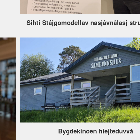
Sihti Stájgomodellav nasjåvnålasj str
Bygdekinoen hiejteduvvá