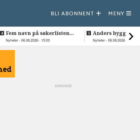
BLI ABONNENT
MENY
Fem navn på søkerlisten
Anders bygger
til toppjobben i
teknologiselskap 
Nyheter - 06.08.2026 - 15:03
Nyheter - 06.08.2026 - 13:30
Sametinget
Lakså
åned