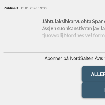
15.01.2026 19:30
Publisert:
Jåhtulaksihkarvuohta Spar Áj
ássjen suohkanstivran javl
tjuovvolij Nordnes vel form
Abonner på NordSalten Avis fo
ALLE