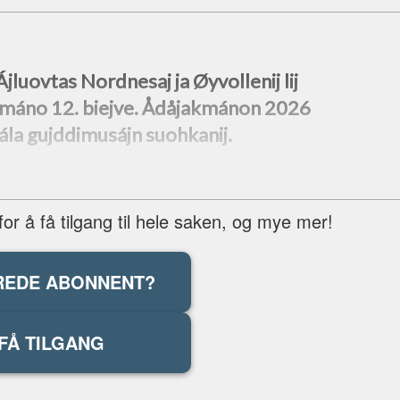
luovtas Nordnesaj ja Øyvollenij lij
lamáno 12. biejve. Ådåjakmánon 2026
ála gujddimusájn suohkanij.
r å få tilgang til hele saken, og mye mer!
REDE ABONNENT?
FÅ TILGANG