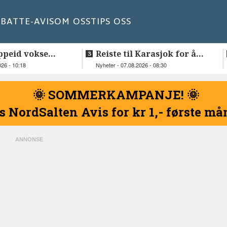
BATT
E-AVIS
OM OSS
TIPS OSS
ppeid vokse
Reiste til Karasjok for å
vie Ellen og Johan Anders
026 - 10:18
Nyheter - 07.08.2026 - 08:30
🌞 SOMMERKAMPANJE! 🌞
s NordSalten Avis for kr 1,- første m