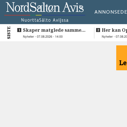
ANNONSE
DE
SISTE
Skaper matglede sammen
Her kan O
med sønnen
videre
Nyheter - 07.08.2026 - 14:00
Nyheter - 07.08.2
<
Le