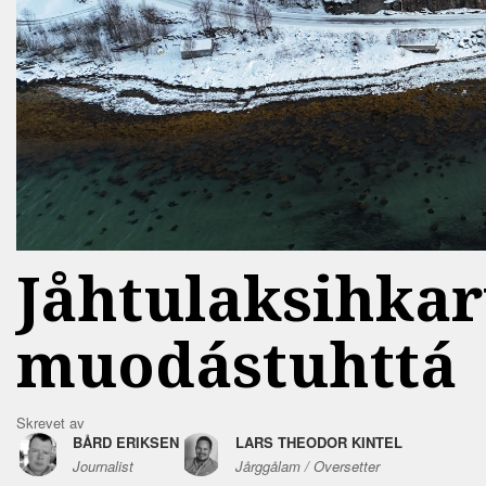
Jåhtulaksihka
muodástuhttá
Skrevet av
BÅRD ERIKSEN
LARS THEODOR KINTEL
Journalist
Jårggålam / Oversetter