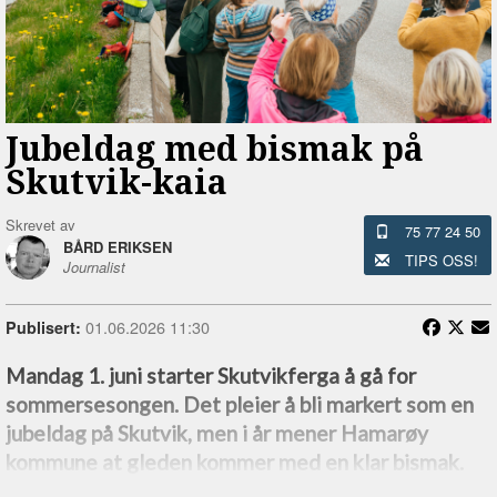
Jubeldag med bismak på
Skutvik-kaia
Skrevet av
75 77 24 50
BÅRD ERIKSEN
TIPS OSS!
Journalist
01.06.2026 11:30
Publisert:
Mandag 1. juni starter Skutvikferga å gå for
sommersesongen. Det pleier å bli markert som en
jubeldag på Skutvik, men i år mener Hamarøy
kommune at gleden kommer med en klar bismak.