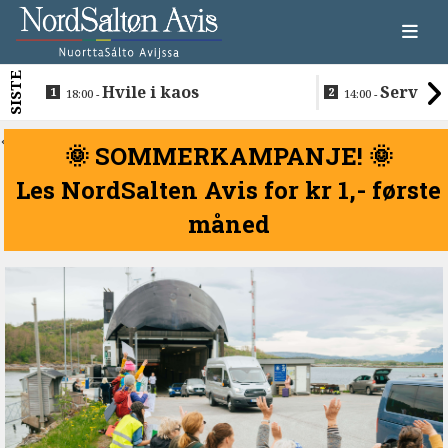
SISTE
Hvile i kaos
Servere
18:00 -
14:00 -
restaurantma
beboerne
<
🌞 SOMMERKAMPANJE! 🌞
Les NordSalten Avis for kr 1,- første
måned