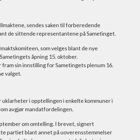
ullmaktene, sendes saken til forberedende
lant de sittende representantene på Sametinget.
lmaktskomiteen, som velges blant de nye
ametingets åpning 15. oktober.
fram sin innstilling for Sametingets plenum 16.
e valget.
 uklarheter i opptellingen i enkelte kommuner i
som avgjør mandatfordelingen.
eptember om omtelling. I brevet, signert
kte partiet blant annet på uoverensstemmelser