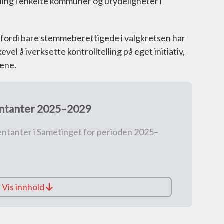
ling i enkelte kommuner og utydeligheter i
 fordi bare stemmeberettigede i valgkretsen har
vel å iverksette kontrolltelling på eget initiativ,
ene.
ntanter 2025–2029
sentanter i Sametinget for perioden 2025–
Vis innhold
folket)
R)