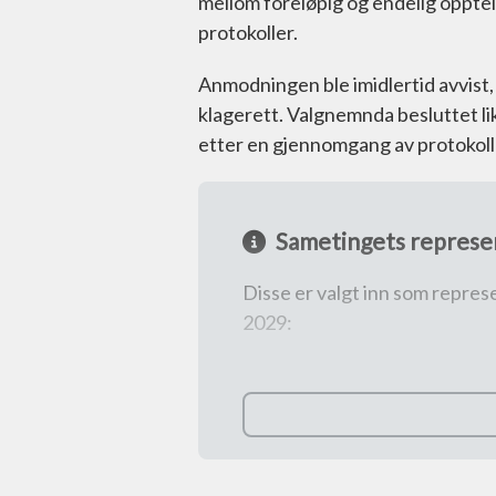
mellom foreløpig og endelig opptel
protokoller.
Anmodningen ble imidlertid avvist,
klagerett. Valgnemnda besluttet like
etter en gjennomgang av protokoll
Sametingets represe
Disse er valgt inn som repre
2029:
Østre valgkrets
Roger Iversen (Nordkalott
Jon-Christer Mudenia (NS