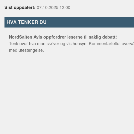
Torfinn Johansen (Nordkal
07.10.2025 12:00
Sist oppdatert:
Jovna Vars Smuk (NSR)
Tom Sottinen (Arbeiderpar
HVA TENKER DU
Ávjovárri valgkrets
NordSalten Avis oppfordrer leserne til saklig debatt!
Tenk over hva man skriver og vis hensyn. Kommentarfeltet overvå
Maren Benedicte Nystad S
med utestengelse.
Øyvind Lindbäck (Nordkalo
Nils Mikkel Mikkelsen Som
Berit Marie P. E. Eira (Ávjo
Andreas Vangseng Becken
Knut Einar Kristiansen (No
Nordre valgkrets
Jan-Arvid Arnesen (Nordka
Gry Hege Warth (Nordkalot
Silje Karine Muotka (NSR)