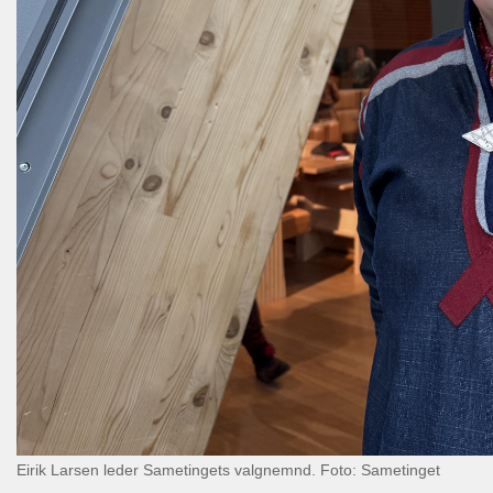
Eirik Larsen leder Sametingets valgnemnd. Foto: Sametinget