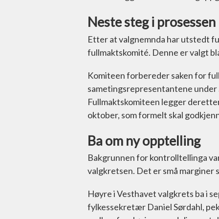
Neste steg i prosessen
Etter at valgnemnda har utstedt f
fullmaktskomité. Denne er valgt b
Komiteen forbereder saken for ful
sametingsrepresentantene under S
Fullmaktskomiteen legger deretter 
oktober, som formelt skal godkjenn
Ba om ny opptelling
Bakgrunnen for kontrolltellinga var
valgkretsen. Det er små marginer 
Høyre i Vesthavet valgkrets ba i s
fylkessekretær Daniel Sørdahl, pe