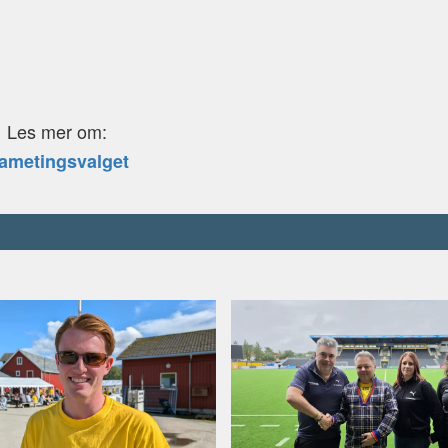
ttfolket)
dkalottfolket)
(NSR)
Les mer om:
ametingsvalget
ottfolket)
rdkalottfolket)
partiet)
SR)
)
folket)