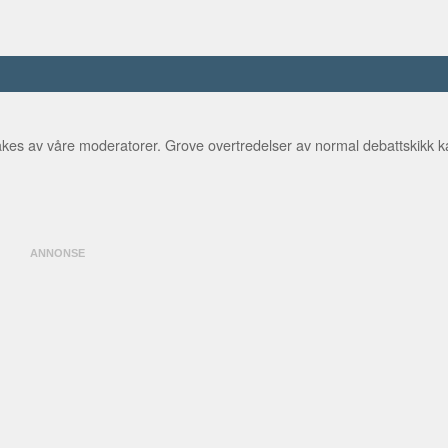
ottfolket)
tiet)
kes av våre moderatorer. Grove overtredelser av normal debattskikk ka
torslett (NSR)
ttfolket)
by (NSR)
vári johttisápmelaččaid listu)
 (NSR)
rdkalottfolket)
lottfolket)
tfolket)