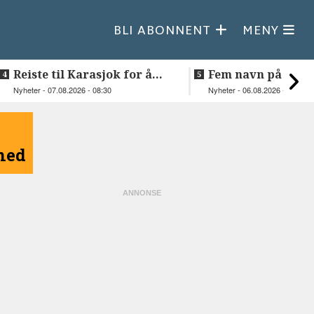
BLI ABONNENT
MENY
Reiste til Karasjok for å
Fem navn på søker
vie Ellen og Johan Anders
til toppjobben i
Nyheter - 07.08.2026 - 08:30
Nyheter - 06.08.2026 - 15:03
Sametinget
åned