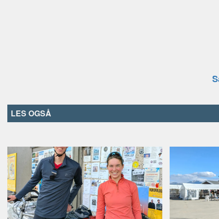
Jan Tore Kvalnes (Nordkalo
Hilde-Kathrine Nilsen (Nor
Marit Mikkelsdatter Kemi 
Gáisi valgkrets
S
Sandra Márjá West (NSR)
Knut H. Wingstad (Nordkal
Henrik Olsen (NSR)
LES OGSÅ
Anita Helen D. K. Gohli (No
Per Mathis Oskal (Arbeider
Amalie Hansen K. Raste (N
Vesthavet valgkrets
Anne Henriette Nilut (NSR
Vibeke Larsen (Nordkalott