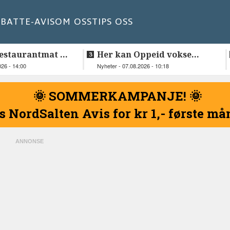
BATT
E-AVIS
OM OSS
TIPS OSS
estaurantmat til
Her kan Oppeid vokse
videre
026 - 14:00
Nyheter - 07.08.2026 - 10:18
🌞 SOMMERKAMPANJE! 🌞
s NordSalten Avis for kr 1,- første m