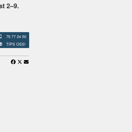
t 2–9.
75 77 24 50
TIPS OSS!