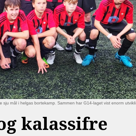
le sju mål i helgas bortekamp. Sammen har G14-laget vist enorm utvik
g kalassifre