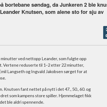
å bortebane søndag, da Junkeren 2 ble knus
Leander Knutsen, som alene sto for sju av
6 minutter ved nettopp Leander, som fulgte opp
t. Vertene reduserte til 1–2 etter 22 minutter,
 Emil Langseth og Ingvald Jakobsen sørget for at
use.
 Knutsen fant nettet på nytt i det 47., 50., 60. og
hedret som kampens store spiller. Hjemmelaget fikk
 det ble aldri spennende.