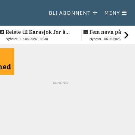
BLI ABONNENT
MENY
Reiste til Karasjok for å
Fem navn på søker
vie Ellen og Johan Anders
til toppjobben i
Nyheter - 07.08.2026 - 08:30
Nyheter - 06.08.2026 - 15:03
Sametinget
åned