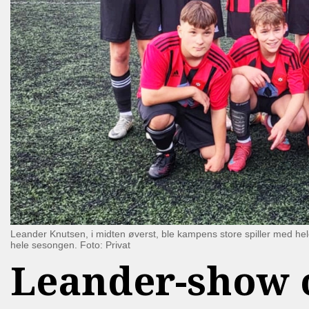
Leander Knutsen, i midten øverst, ble kampens store spiller med he
hele sesongen. Foto: Privat
Leander-show o