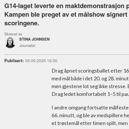
G14-laget leverte en maktdemonstrasjon p
Kampen ble preget av et målshow signert 
scoringene.
Skrevet av
STINA JOHNSEN
Journalist
09.09.2025 16:30
Publisert:
Drag åpnet scoringsballet etter 1
med mål både i det 20. og 28. minut
men gjestene lot seg ikke stresse.
Drag ledet komfortabelt 1–5 til pa
I andre omgang fortsatte målfesten.
66. minutt, og ble av medspillere 
et trøstemål etter timen spilt, men