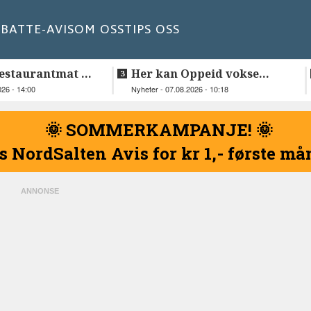
BATT
E-AVIS
OM OSS
TIPS OSS
estaurantmat til
Her kan Oppeid vokse
videre
026 - 14:00
Nyheter - 07.08.2026 - 10:18
🌞 SOMMERKAMPANJE! 🌞
s NordSalten Avis for kr 1,- første m