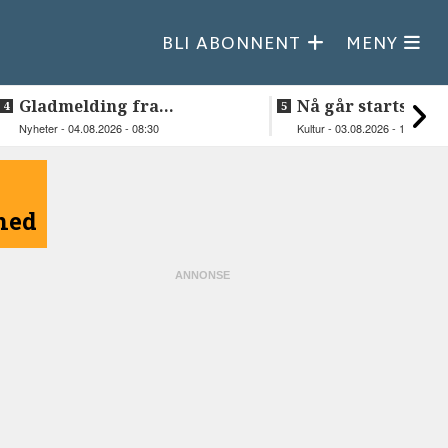
BLI ABONNENT
MENY
Gladmelding fra
Nå går startskudd
Steigentunet: Kantina har
Hamsundagene
Nyheter - 04.08.2026 - 08:30
Kultur - 03.08.2026 - 15:00
åpnet igjen
åned