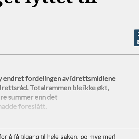
 endret fordelingen av idrettsmidlene
idrettsråd. Totalrammen ble ikke økt,
ndre summer enn det
adde foreslått.
r å få tilgang til hele saken, og mye mer!