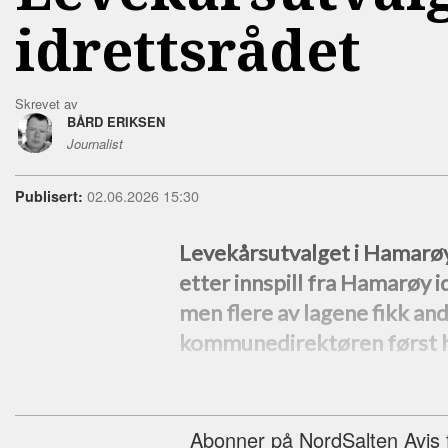
idrettsrådet
Skrevet av
BÅRD ERIKSEN
Journalist
02.06.2026 15:30
Publisert:
Levekårsutvalget i Hamarøy
etter innspill fra Hamarøy 
men flere av lagene fikk a
kommunedirektøren først h
Abonner på NordSalten Avis fo