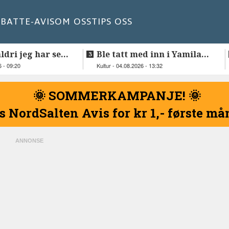
BATT
E-AVIS
OM OSS
TIPS OSS
aldri jeg har sett
Ble tatt med inn i Yamilas
natur
særegne lydverden
6 - 09:20
Kultur - 04.08.2026 - 13:32
🌞 SOMMERKAMPANJE! 🌞
s NordSalten Avis for kr 1,- første m