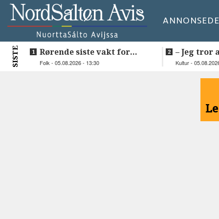
ANNONSE
DE
SISTE
Rørende siste vakt for
–⁠ Jeg tror 
Inge på Helnessund-kaia
så vakker 
Folk - 05.08.2026 - 13:30
Kultur - 05.08.202
<
Le