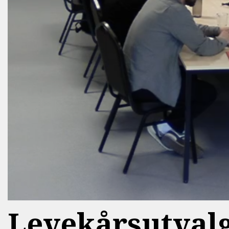
Levekårsutvalge