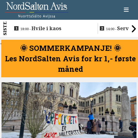
SISTE
Hvile i kaos
Servere
18:00 -
14:00 -
restaurantma
beboerne
<
🌞 SOMMERKAMPANJE! 🌞
Les NordSalten Avis for kr 1,- første
måned