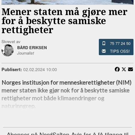
Mener staten må gjøre mer
for å beskytte samiske
rettigheter
Skrevet av
75 77 24 50
BÅRD ERIKSEN
TIPS OSS!
Journalist
02.02.2024 10:00
Publisert:
Norges institusjon for menneskerettigheter (NIM)
mener staten ikke gjør nok for å beskytte samiske
rettigheter mot både klimaendringer og
naturinngrep.
Abonner på NordSalten Avis for å få tilgang til