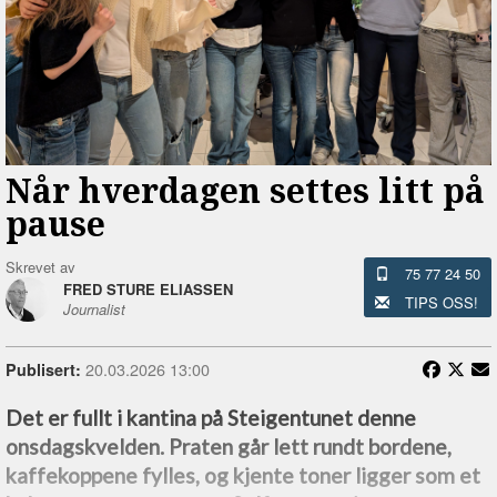
Når hverdagen settes litt på
pause
Skrevet av
75 77 24 50
FRED STURE ELIASSEN
TIPS OSS!
Journalist
20.03.2026 13:00
Publisert:
Det er fullt i kantina på Steigentunet denne
onsdagskvelden. Praten går lett rundt bordene,
kaffekoppene fylles, og kjente toner ligger som et