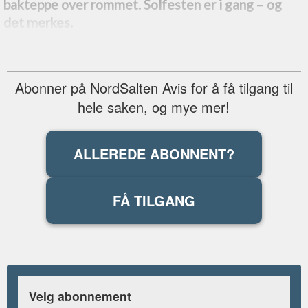
bakteppe over rommet. Solfesten er i gang –⁠ og
det merkes.
Abonner på NordSalten Avis for å få tilgang til
hele saken, og mye mer!
ALLEREDE ABONNENT?
FÅ TILGANG
Velg abonnement