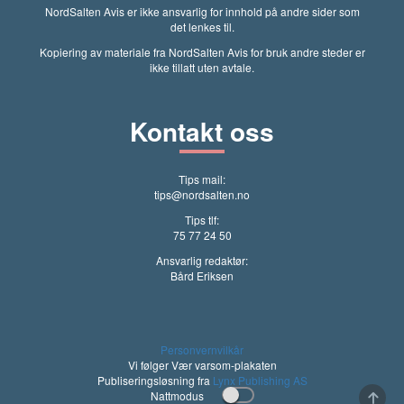
NordSalten Avis er ikke ansvarlig for innhold på andre sider som
det lenkes til.
Kopiering av materiale fra NordSalten Avis for bruk andre steder er
ikke tillatt uten avtale.
Kontakt oss
Tips mail:
tips@nordsalten.no
Tips tlf:
75 77 24 50
Ansvarlig redaktør:
Bård Eriksen
Personvernvilkår
Vi følger Vær varsom-plakaten
Publiseringsløsning fra
Lynx Publishing AS
Nattmodus