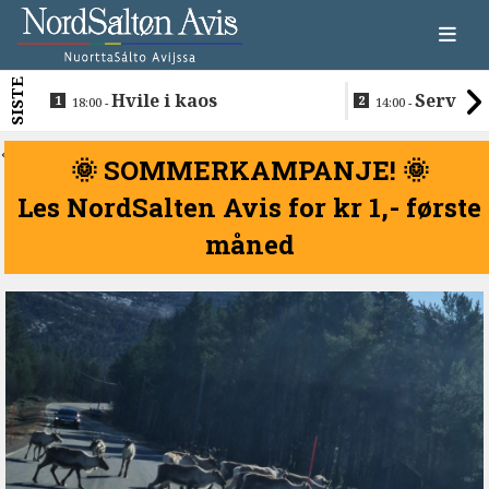
SISTE
Hvile i kaos
Servere
18:00 -
14:00 -
restaurantma
beboerne
<
🌞 SOMMERKAMPANJE! 🌞
Les NordSalten Avis for kr 1,- første
måned