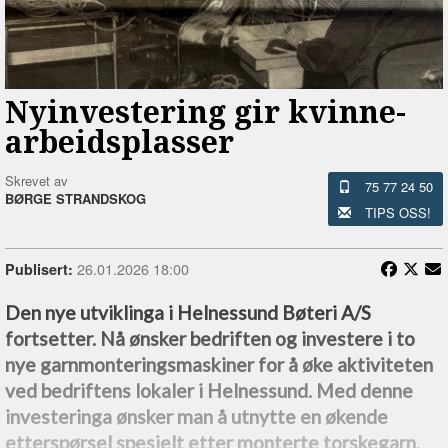
Nyinvestering gir kvinne-
arbeidsplasser
Skrevet av
75 77 24 50
BØRGE STRANDSKOG
TIPS OSS!
26.01.2026 18:00
Publisert:
Den nye utviklinga i Helnessund Bøteri A/S
fortsetter. Nå ønsker bedriften og investere i to
nye garnmonteringsmaskiner for å øke aktiviteten
ved bedriftens lokaler i Helnessund. Med denne
investeringa ønsker man å utnytte en økende
etterspørsel spesielt etter monterte torskegarn.