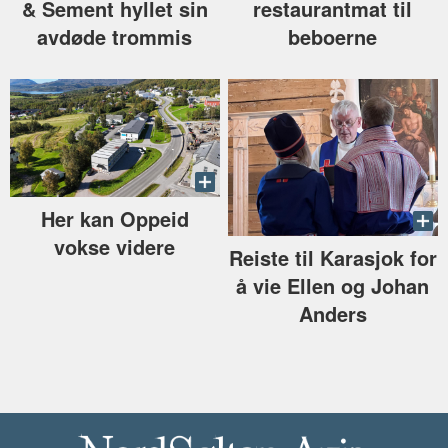
& Sement hyllet sin
restaurantmat til
avdøde trommis
beboerne
Her kan Oppeid
vokse videre
Reiste til Karasjok for
å vie Ellen og Johan
Anders