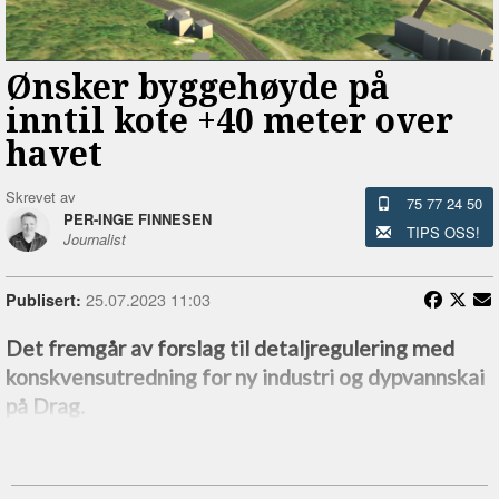
Ønsker byggehøyde på
inntil kote +40 meter over
havet
Skrevet av
75 77 24 50
PER-INGE FINNESEN
TIPS OSS!
Journalist
25.07.2023 11:03
Publisert:
Det fremgår av forslag til detaljregulering med
konskvensutredning for ny industri og dypvannskai
på Drag.