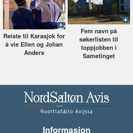
Fem navn på
Reiste til Karasjok for
søkerlisten til
å vie Ellen og Johan
toppjobben i
Anders
Sametinget
Informasjon