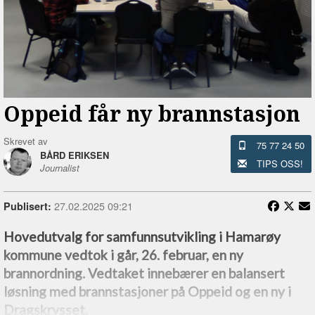
Oppeid får ny brannstasjon
Skrevet av
75 77 24 50
BÅRD ERIKSEN
TIPS OSS!
Journalist
27.02.2025 09:21
Publisert:
Hovedutvalg for samfunnsutvikling i Hamarøy
kommune vedtok i går, 26. februar, en ny
brannordning. Vedtaket innebærer en balansert
løsning med brannstasjoner på Oppeid og en ny i
Dragskrysset.